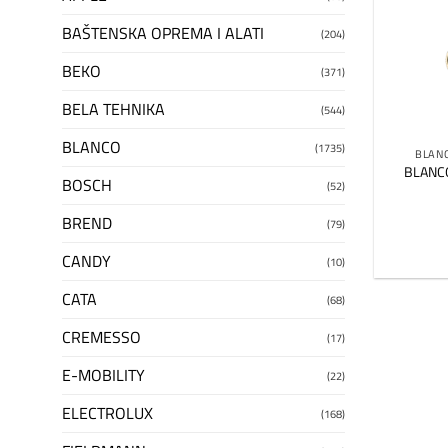
BAŠTENSKA OPREMA I ALATI
(204)
BEKO
(371)
BELA TEHNIKA
(544)
BLANCO
(1735)
BLANC
BLANCO 
BOSCH
(52)
BREND
(79)
CANDY
(10)
CATA
(68)
CREMESSO
(17)
E-MOBILITY
(22)
ELECTROLUX
(168)