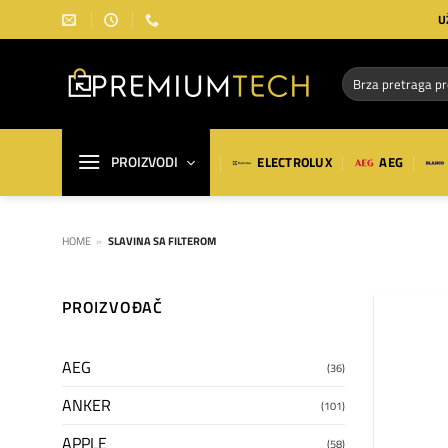
Preskoči
U
na
sadržaj
Pretraga
za:
PROIZVODI
ELECTROLUX
AEG
HOME
»
SLAVINA SA FILTEROM
PROIZVOĐAČ
AEG
(36)
ANKER
(101)
APPLE
(58)