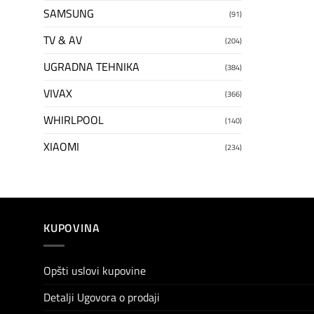
SAMSUNG
(91)
TV & AV
(204)
UGRADNA TEHNIKA
(384)
VIVAX
(366)
WHIRLPOOL
(140)
XIAOMI
(234)
KUPOVINA
Opšti uslovi kupovine
Detalji Ugovora o prodaji