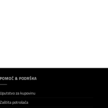
POMOĆ & PODRŠKA
Uputstvo za kupovinu
Zaštita potrošača