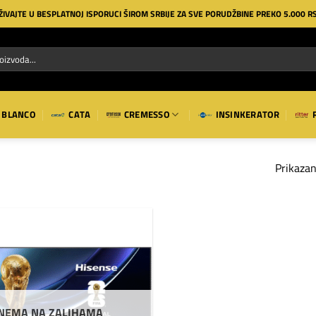
ŽIVAJTE U BESPLATNOJ ISPORUCI ŠIROM SRBIJE ZA SVE PORUDŽBINE PREKO 5.000 R
BLANCO
CATA
CREMESSO
INSINKERATOR
Prikazan
Dodaj
na
listu
želja
NEMA NA ZALIHAMA