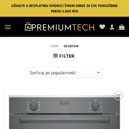
Preskoči
UŽIVAJTE U BESPLATNOJ ISPORUCI ŠIROM SRBIJE ZA SVE PORUDŽBINE
na
PREKO 5.000 RSD
sadržaj
HOME
»
3D HOTAIR
FILTER
Dodaj
na
listu
želja