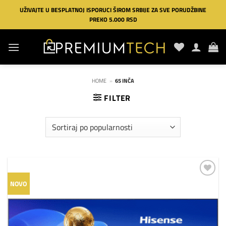
Preskoči
UŽIVAJTE U BESPLATNOJ ISPORUCI ŠIROM SRBIJE ZA SVE PORUDŽBINE
na
PREKO 5.000 RSD
sadržaj
HOME
»
65 INČA
FILTER
Dodaj
NOVO
na
listu
želja