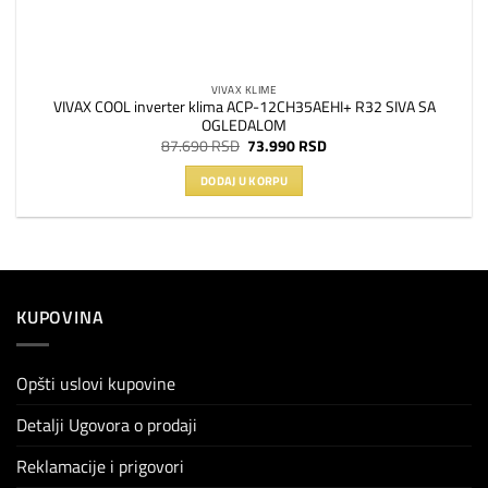
VIVAX KLIME
VIVAX COOL inverter klima ACP-12CH35AEHI+ R32 SIVA SA
OGLEDALOM
Originalna
Trenutna
87.690
RSD
73.990
RSD
cena
cena
je
je:
DODAJ U KORPU
bila:
73.990 RSD.
87.690 RSD.
KUPOVINA
Opšti uslovi kupovine
Detalji Ugovora o prodaji
Reklamacije i prigovori