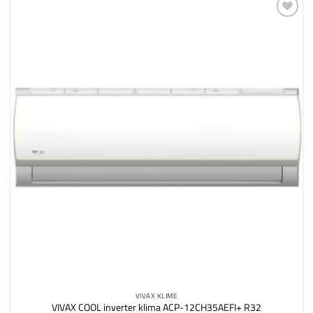
Dodaj
na
listu
želja
VIVAX KLIME
VIVAX COOL inverter klima ACP-12CH35AEFI+ R32