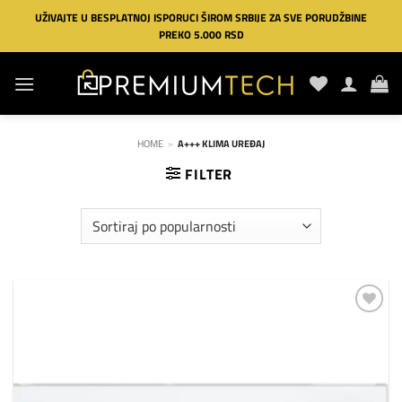
Preskoči
UŽIVAJTE U BESPLATNOJ ISPORUCI ŠIROM SRBIJE ZA SVE PORUDŽBINE
na
PREKO 5.000 RSD
sadržaj
HOME
»
A+++ KLIMA UREĐAJ
FILTER
Dodaj
na
listu
želja