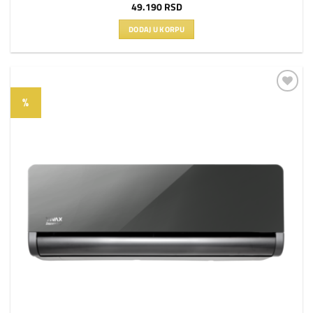
49.190
RSD
DODAJ U KORPU
%
Dodaj
na
listu
želja