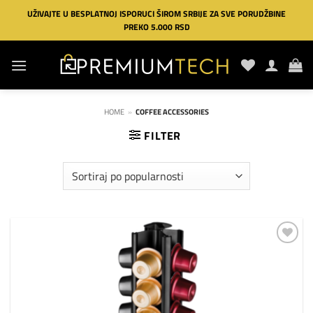
Preskoči
UŽIVAJTE U BESPLATNOJ ISPORUCI ŠIROM SRBIJE ZA SVE PORUDŽBINE
na
PREKO 5.000 RSD
sadržaj
HOME
»
COFFEE ACCESSORIES
FILTER
Dodaj
na
listu
želja