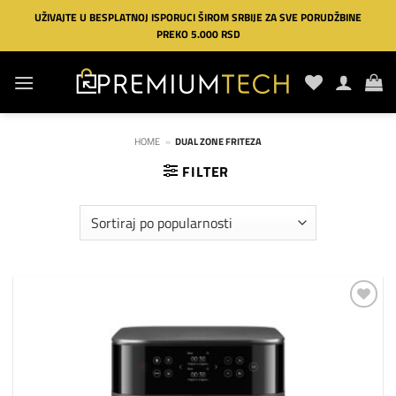
Preskoči
UŽIVAJTE U BESPLATNOJ ISPORUCI ŠIROM SRBIJE ZA SVE PORUDŽBINE
na
PREKO 5.000 RSD
sadržaj
HOME
»
DUAL ZONE FRITEZA
FILTER
Dodaj
na
listu
želja