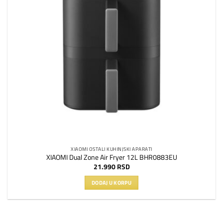
XIAOMI OSTALI KUHINJSKI APARATI
XIAOMI Dual Zone Air Fryer 12L BHR0883EU
21.990
RSD
DODAJ U KORPU