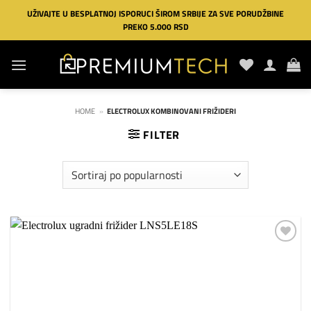
Preskoči
UŽIVAJTE U BESPLATNOJ ISPORUCI ŠIROM SRBIJE ZA SVE PORUDŽBINE
na
PREKO 5.000 RSD
sadržaj
HOME
»
ELECTROLUX KOMBINOVANI FRIŽIDERI
FILTER
Dodaj
na
listu
želja