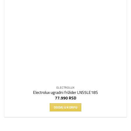
ELECTROLUX
Electrolux ugradni frižider LNS5LE18S
77.990
RSD
DODAJ U KORPU