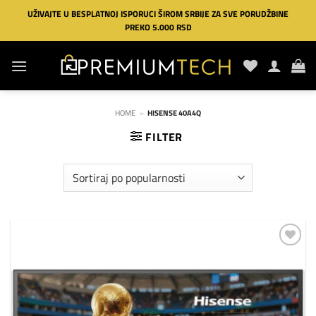
Preskoči
UŽIVAJTE U BESPLATNOJ ISPORUCI ŠIROM SRBIJE ZA SVE PORUDŽBINE
na
PREKO 5.000 RSD
sadržaj
HOME
»
HISENSE 40A4Q
FILTER
Dodaj
na
listu
želja