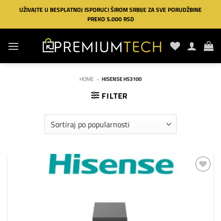
Preskoči
UŽIVAJTE U BESPLATNOJ ISPORUCI ŠIROM SRBIJE ZA SVE PORUDŽBINE
na
PREKO 5.000 RSD
sadržaj
HOME
»
HISENSE HS3100
FILTER
Dodaj
na
listu
želja