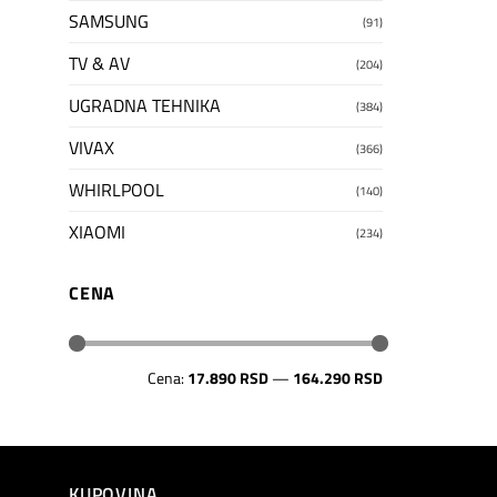
SAMSUNG
(91)
TV & AV
(204)
UGRADNA TEHNIKA
(384)
VIVAX
(366)
WHIRLPOOL
(140)
XIAOMI
(234)
CENA
Minimalna
Maksimalna
Cena:
17.890 RSD
—
164.290 RSD
cena
cena
KUPOVINA