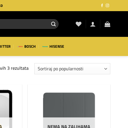
SD
RITTER
BOSCH
HISENSE
Sortirano
vih 3 rezultata
po
popularnosti
Dodaj
Dodaj
na
na
listu
listu
želja
želja
A
NEMA NA ZALIHAMA