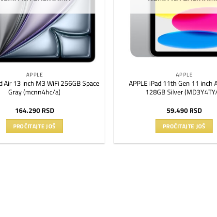
APPLE
APPLE
d Air 13 inch M3 WiFi 256GB Space
APPLE iPad 11th Gen 11 inch 
Gray (mcnn4hc/a)
128GB Silver (MD3Y4TY/
164.290
RSD
59.490
RSD
PROČITAJTE JOŠ
PROČITAJTE JOŠ