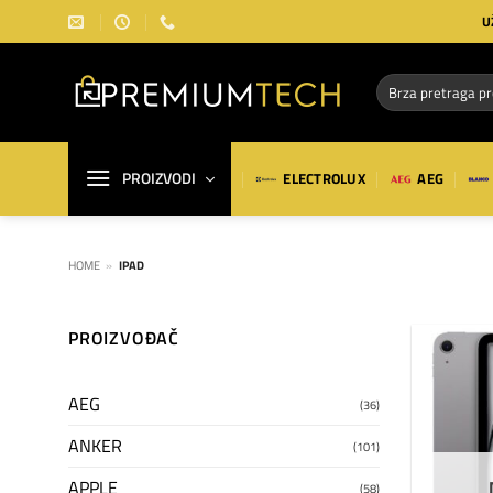
Preskoči
U
na
sadržaj
Pretraga
za:
PROIZVODI
ELECTROLUX
AEG
HOME
»
IPAD
PROIZVOĐAČ
AEG
(36)
ANKER
(101)
APPLE
(58)