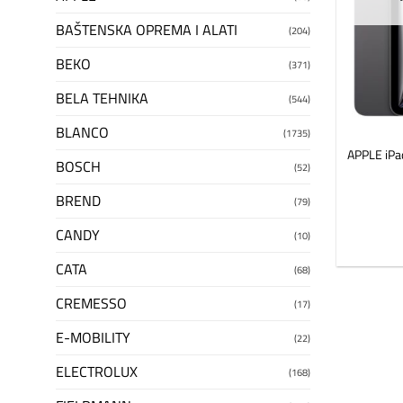
BAŠTENSKA OPREMA I ALATI
(204)
BEKO
(371)
BELA TEHNIKA
(544)
BLANCO
(1735)
APPLE iPa
BOSCH
(52)
BREND
(79)
CANDY
(10)
CATA
(68)
CREMESSO
(17)
E-MOBILITY
(22)
ELECTROLUX
(168)