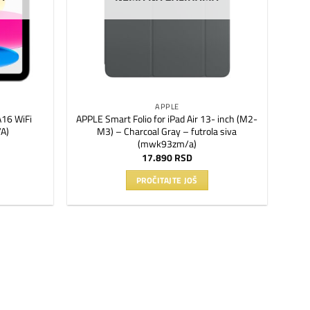
APPLE
A16 WiFi
APPLE Smart Folio for iPad Air 13- inch (M2-
A)
M3) – Charcoal Gray – futrola siva
(mwk93zm/a)
17.890
RSD
PROČITAJTE JOŠ