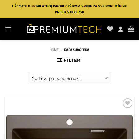
Preskoči
UŽIVAJTE U BESPLATNOJ ISPORUCI ŠIROM SRBIJE ZA SVE PORUDŽBINE
na
PREKO 5.000 RSD
sadržaj
HOME
»
KAFA SUDOPERA
FILTER
Dodaj
na
listu
želja