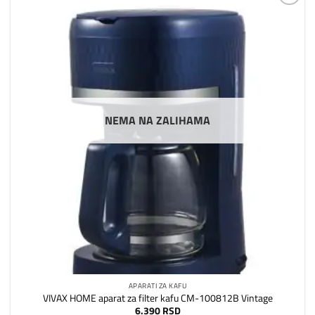
Dodaj
na
listu
želja
NEMA NA ZALIHAMA
APARATI ZA KAFU
VIVAX HOME aparat za filter kafu CM-100812B Vintage
6.390
RSD