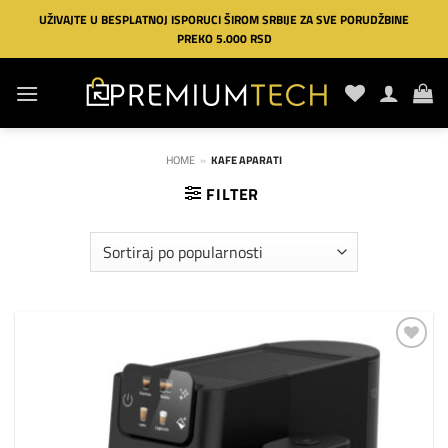
Preskoči
UŽIVAJTE U BESPLATNOJ ISPORUCI ŠIROM SRBIJE ZA SVE PORUDŽBINE
na
PREKO 5.000 RSD
sadržaj
HOME
»
KAFE APARATI
FILTER
Dodaj
na
listu
želja