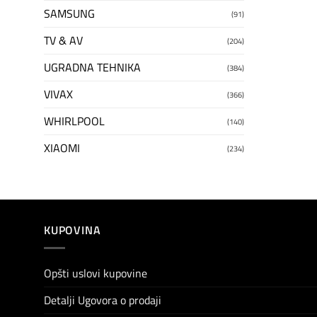
SAMSUNG
(91)
TV & AV
(204)
UGRADNA TEHNIKA
(384)
VIVAX
(366)
WHIRLPOOL
(140)
XIAOMI
(234)
KUPOVINA
Opšti uslovi kupovine
Detalji Ugovora o prodaji