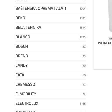
BAŠTENSKA OPREMA I ALATI
(204)
BEKO
(371)
BELA TEHNIKA
(544)
BLANCO
(1735)
WH
WHIRLPO
BOSCH
(52)
BREND
(79)
CANDY
(10)
CATA
(68)
CREMESSO
(17)
E-MOBILITY
(22)
ELECTROLUX
(168)