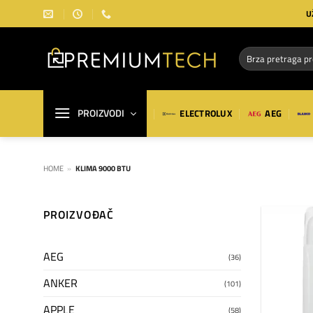
Preskoči
U
na
sadržaj
Pretraga
za:
PROIZVODI
ELECTROLUX
AEG
HOME
»
KLIMA 9000 BTU
PROIZVOĐAČ
AEG
(36)
ANKER
(101)
APPLE
(58)