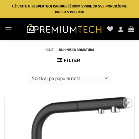
Preskoči
UŽIVAJTE U BESPLATNOJ ISPORUCI ŠIROM SRBIJE ZA SVE PORUDŽBINE
na
PREKO 5.000 RSD
sadržaj
HOME
»
KUHINJSKA ARMATURA
FILTER
Dodaj
na
listu
želja