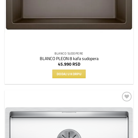
BLANCO SUDOPERE
BLANCO PLEON 8 kafa sudopera
45.990
RSD
DODAJ U KORPU
Dodaj
na
listu
želja