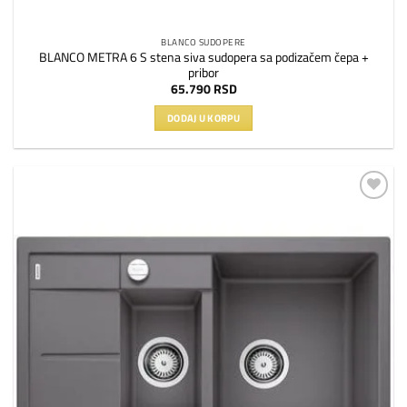
BLANCO SUDOPERE
BLANCO METRA 6 S stena siva sudopera sa podizačem čepa +
pribor
65.790
RSD
DODAJ U KORPU
Dodaj
na
listu
želja