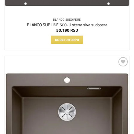
BLANCO SUDOPERE
BLANCO SUBLINE 500-U stena siva sudopera
50.190
RSD
DODAJ U KORPU
Dodaj
na
listu
želja