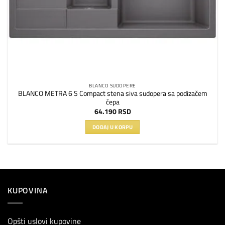
BLANCO SUDOPERE
BLANCO METRA 6 S Compact stena siva sudopera sa podizačem
čepa
64.190
RSD
DODAJ U KORPU
KUPOVINA
Opšti uslovi kupovine