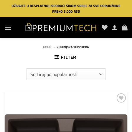
Preskoči
UŽIVAJTE U BESPLATNOJ ISPORUCI ŠIROM SRBIJE ZA SVE PORUDŽBINE
na
PREKO 5.000 RSD
sadržaj
HOME
»
KUHINJSKA SUDOPERA
FILTER
Dodaj
na
listu
želja