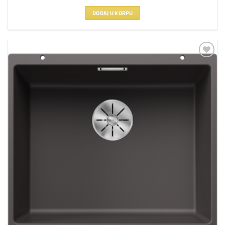
DODAJ U KORPU
Dodaj
na
listu
želja