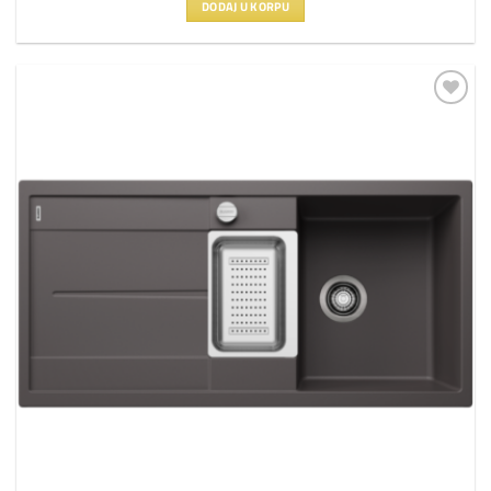
DODAJ U KORPU
Dodaj
na
listu
želja