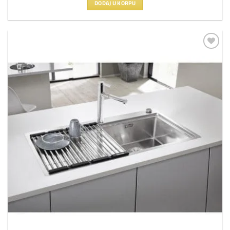
DODAJ U KORPU
Dodaj
na
listu
želja