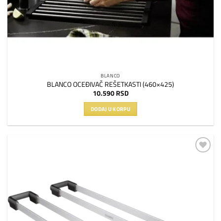
BLANCO
BLANCO OCEĐIVAČ REŠETKASTI (460×425)
10.590
RSD
DODAJ U KORPU
Dodaj
na
listu
želja