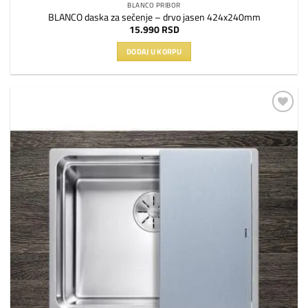
BLANCO PRIBOR
BLANCO daska za sečenje – drvo jasen 424x240mm
15.990
RSD
DODAJ U KORPU
Dodaj
na
listu
želja