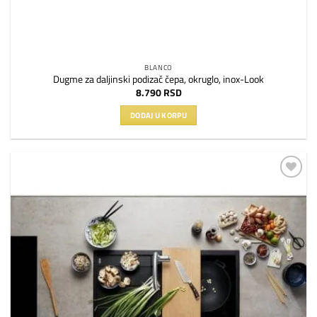
BLANCO
Dugme za daljinski podizač čepa, okruglo, inox-Look
8.790
RSD
DODAJ U KORPU
Dodaj
na
listu
želja