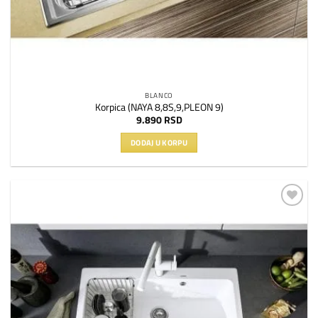
BLANCO
Korpica (NAYA 8,8S,9,PLEON 9)
9.890
RSD
DODAJ U KORPU
Dodaj
na
listu
želja