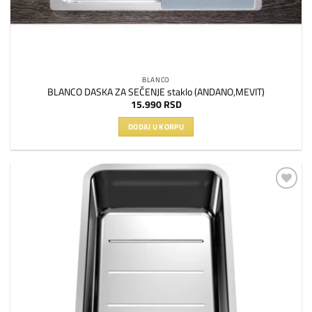
BLANCO
BLANCO DASKA ZA SEČENJE staklo (ANDANO,MEVIT)
15.990
RSD
DODAJ U KORPU
Dodaj
na
listu
želja