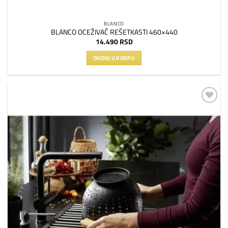
BLANCO
BLANCO OCEŽIVAČ REŠETKASTI 460×440
14.490
RSD
DODAJ U KORPU
Dodaj
na
listu
želja