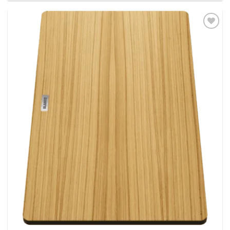
Dodaj
na
listu
želja