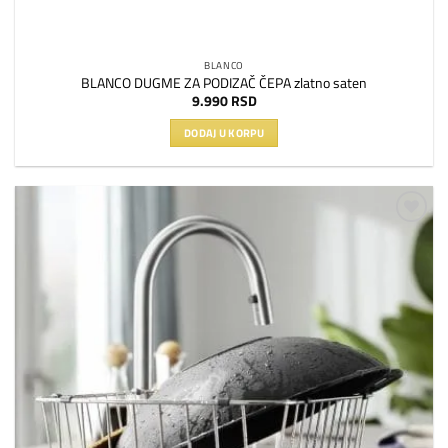
BLANCO
BLANCO DUGME ZA PODIZAČ ČEPA zlatno saten
9.990
RSD
DODAJ U KORPU
Dodaj
na
listu
želja