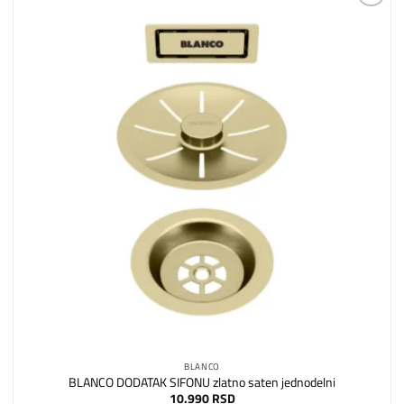
Dodaj
na
listu
želja
BLANCO
BLANCO DODATAK SIFONU zlatno saten jednodelni
10.990
RSD