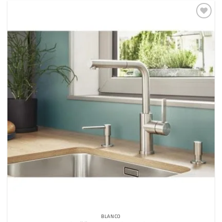
Dodaj
na
listu
želja
BLANCO