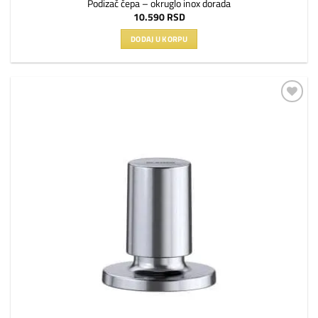
Podizač čepa – okruglo inox dorada
10.590
RSD
DODAJ U KORPU
Dodaj
na
listu
želja