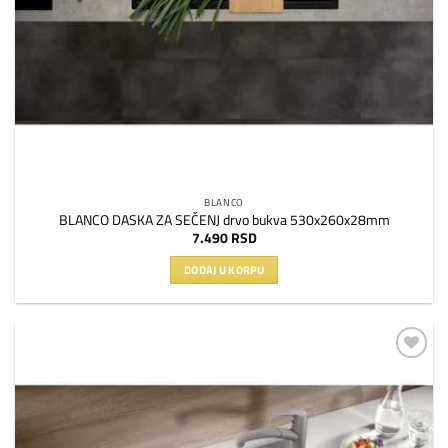
BLANCO
BLANCO DASKA ZA SEČENJ drvo bukva 530x260x28mm
7.490
RSD
DODAJ U KORPU
Dodaj
na
listu
želja