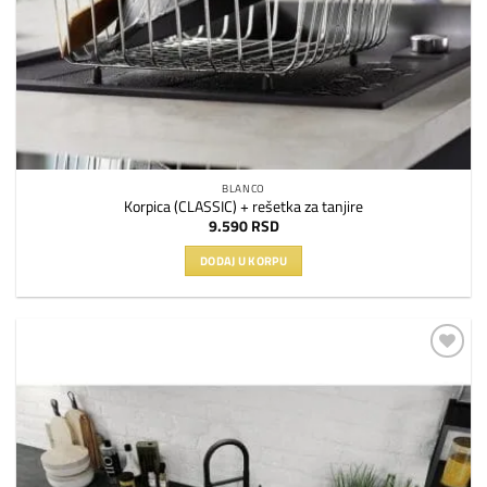
BLANCO
Korpica (CLASSIC) + rešetka za tanjire
9.590
RSD
DODAJ U KORPU
Dodaj
na
listu
želja