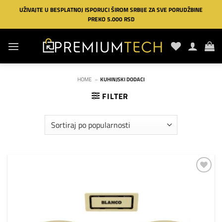
Preskoči
UŽIVAJTE U BESPLATNOJ ISPORUCI ŠIROM SRBIJE ZA SVE PORUDŽBINE
na
PREKO 5.000 RSD
sadržaj
HOME
»
KUHINJSKI DODACI
FILTER
Dodaj
na
listu
želja