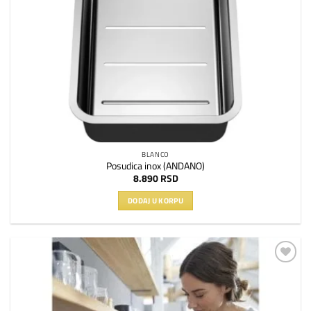
BLANCO
Posudica inox (ANDANO)
8.890
RSD
DODAJ U KORPU
Dodaj
na
listu
želja