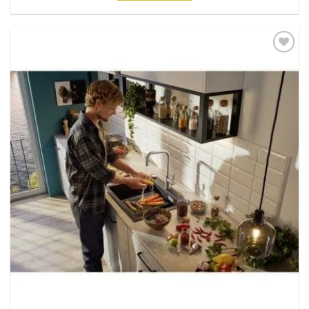
Dodaj
na
listu
želja