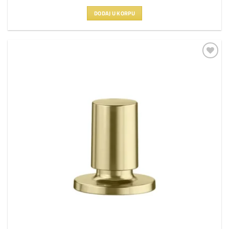
DODAJ U KORPU
Dodaj
na
listu
želja