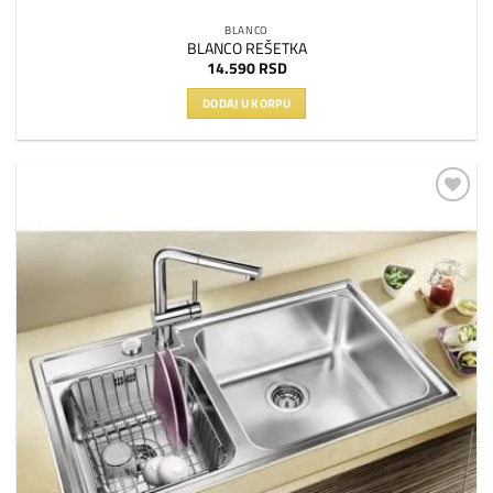
BLANCO
BLANCO REŠETKA
14.590
RSD
DODAJ U KORPU
Dodaj
na
listu
želja