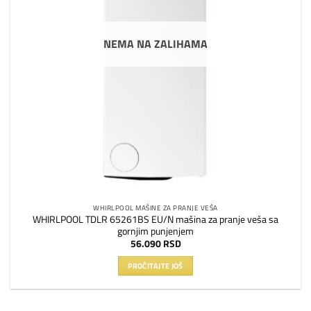
NEMA NA ZALIHAMA
WHIRLPOOL MAŠINE ZA PRANJE VEŠA
WHIRLPOOL TDLR 65261BS EU/N mašina za pranje veša sa
gornjim punjenjem
56.090
RSD
PROČITAJTE JOŠ