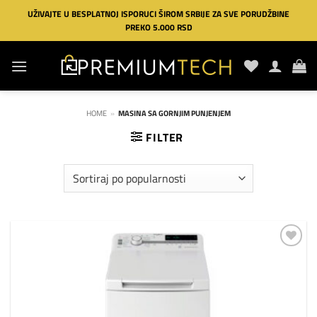
Preskoči
UŽIVAJTE U BESPLATNOJ ISPORUCI ŠIROM SRBIJE ZA SVE PORUDŽBINE
na
PREKO 5.000 RSD
sadržaj
HOME
»
MASINA SA GORNJIM PUNJENJEM
FILTER
Dodaj
na
listu
želja