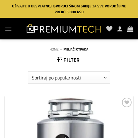
Preskoči
UŽIVAJTE U BESPLATNOJ ISPORUCI ŠIROM SRBIJE ZA SVE PORUDŽBINE
na
PREKO 5.000 RSD
sadržaj
HOME
»
MELJAČI OTPADA
FILTER
Dodaj
na
listu
želja