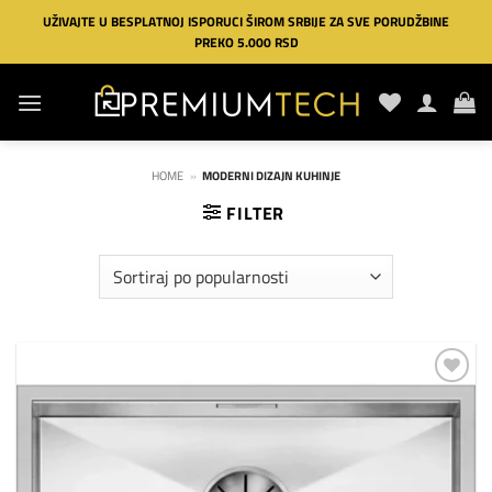
Preskoči
UŽIVAJTE U BESPLATNOJ ISPORUCI ŠIROM SRBIJE ZA SVE PORUDŽBINE
na
PREKO 5.000 RSD
sadržaj
HOME
»
MODERNI DIZAJN KUHINJE
FILTER
Dodaj
na
listu
želja