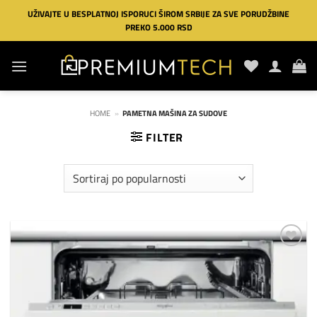
Preskoči
UŽIVAJTE U BESPLATNOJ ISPORUCI ŠIROM SRBIJE ZA SVE PORUDŽBINE
na
PREKO 5.000 RSD
sadržaj
HOME
»
PAMETNA MAŠINA ZA SUDOVE
FILTER
Dodaj
na
listu
želja