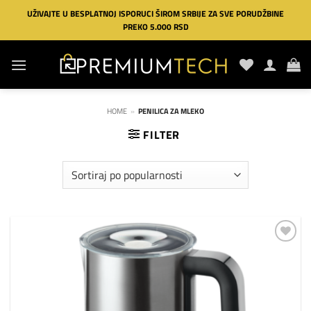
Preskoči
UŽIVAJTE U BESPLATNOJ ISPORUCI ŠIROM SRBIJE ZA SVE PORUDŽBINE
na
PREKO 5.000 RSD
sadržaj
HOME
»
PENILICA ZA MLEKO
FILTER
Dodaj
na
listu
želja