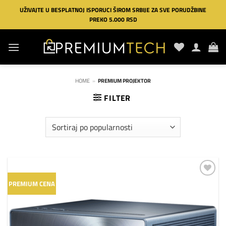
Preskoči
UŽIVAJTE U BESPLATNOJ ISPORUCI ŠIROM SRBIJE ZA SVE PORUDŽBINE
na
PREKO 5.000 RSD
sadržaj
HOME
»
PREMIUM PROJEKTOR
FILTER
Dodaj
PREMIUM CENA
na
listu
želja