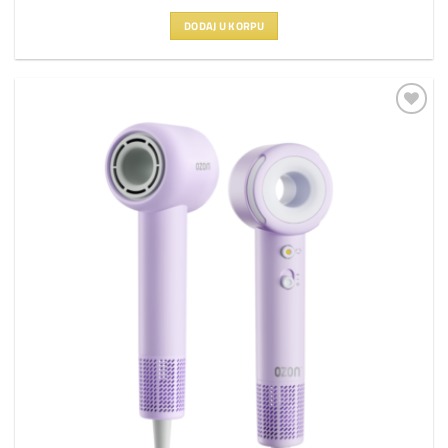
DODAJ U KORPU
Dodaj
na
listu
želja