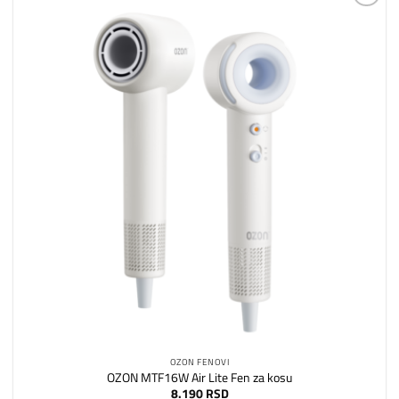
Dodaj
na
listu
želja
OZON FENOVI
OZON MTF16W Air Lite Fen za kosu
8.190
RSD