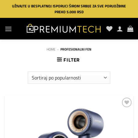
Preskoči
UŽIVAJTE U BESPLATNOJ ISPORUCI ŠIROM SRBIJE ZA SVE PORUDŽBINE
na
PREKO 5.000 RSD
sadržaj
HOME
»
PROFESIONALNI FEN
FILTER
Dodaj
na
listu
želja