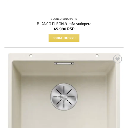
BLANCO SUDOPERE
BLANCO PLEON 8 kafa sudopera
45.990
RSD
DODAJ U KORPU
Dodaj
na
listu
želja