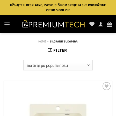
Preskoči
UŽIVAJTE U BESPLATNOJ ISPORUCI ŠIROM SRBIJE ZA SVE PORUDŽBINE
na
PREKO 5.000 RSD
sadržaj
HOME
»
SILGRANIT SUDOPERA
FILTER
Dodaj
na
listu
želja