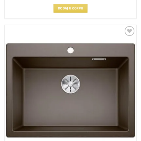
DODAJ U KORPU
Dodaj
na
listu
želja