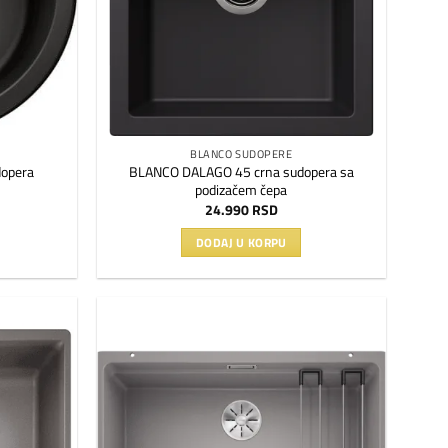
BLANCO SUDOPERE
BLANCO DALAGO 45 crna sudopera sa
opera
podizačem čepa
24.990
RSD
DODAJ U KORPU
Dodaj
Dodaj
na
na
listu
listu
želja
želja