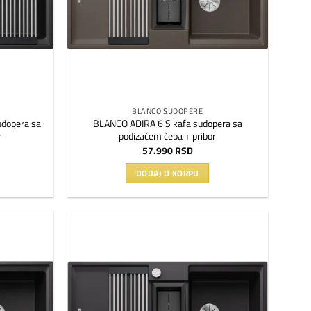
BLANCO SUDOPERE
udopera sa
BLANCO ADIRA 6 S kafa sudopera sa
r
podizačem čepa + pribor
57.990
RSD
DODAJ U KORPU
Dodaj
Dodaj
na
na
listu
listu
želja
želja