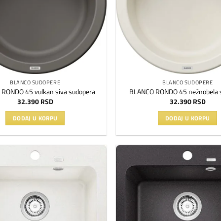
BLANCO SUDOPERE
BLANCO SUDOPERE
RONDO 45 vulkan siva sudopera
BLANCO RONDO 45 nežnobela 
32.390
RSD
32.390
RSD
DODAJ U KORPU
DODAJ U KORPU
Dodaj
na
listu
želja