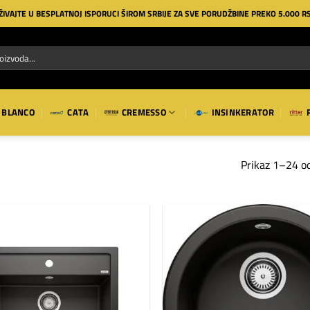
ŽIVAJTE U BESPLATNOJ ISPORUCI ŠIROM SRBIJE ZA SVE PORUDŽBINE PREKO 5.000 R
BLANCO
CATA
CREMESSO
INSINKERATOR
Prikaz 1–24 od
Dodaj
na
listu
želja