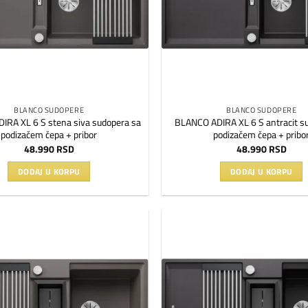
BLANCO SUDOPERE
BLANCO SUDOPERE
IRA XL 6 S stena siva sudopera sa
BLANCO ADIRA XL 6 S antracit s
podizačem čepa + pribor
podizačem čepa + pribo
48.990
RSD
48.990
RSD
DODAJ U KORPU
DODAJ U KORPU
Dodaj
na
listu
želja