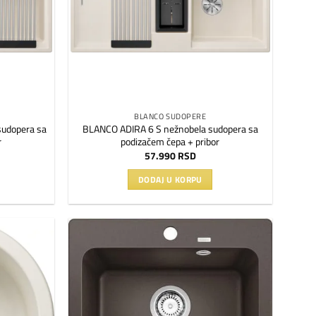
BLANCO SUDOPERE
sudopera sa
BLANCO ADIRA 6 S nežnobela sudopera sa
r
podizačem čepa + pribor
57.990
RSD
DODAJ U KORPU
Dodaj
Dodaj
na
na
listu
listu
želja
želja