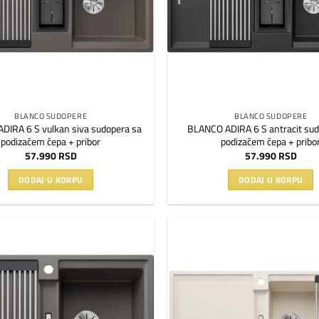
BLANCO SUDOPERE
BLANCO SUDOPERE
DIRA 6 S vulkan siva sudopera sa
BLANCO ADIRA 6 S antracit sud
podizačem čepa + pribor
podizačem čepa + pribo
57.990
RSD
57.990
RSD
DODAJ U KORPU
DODAJ U KORPU
Dodaj
na
listu
želja