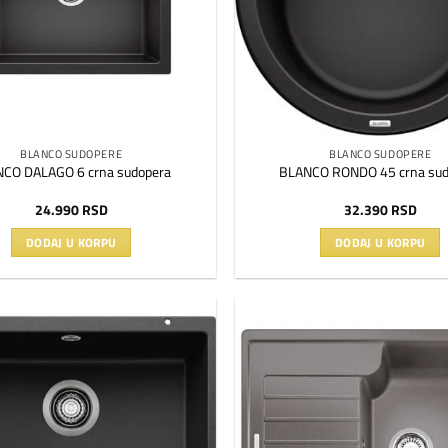
BLANCO SUDOPERE
BLANCO SUDOPERE
CO DALAGO 6 crna sudopera
BLANCO RONDO 45 crna sud
24.990
RSD
32.390
RSD
DODAJ U KORPU
DODAJ U KORPU
Dodaj
na
listu
želja