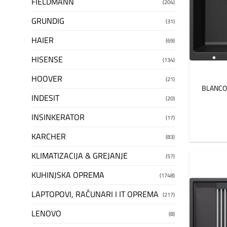
FIELDMANN
(204)
GRUNDIG
(31)
HAIER
(69)
HISENSE
(134)
HOOVER
(21)
BLANCO 
INDESIT
(20)
INSINKERATOR
(17)
KARCHER
(83)
KLIMATIZACIJA & GREJANJE
(57)
KUHINJSKA OPREMA
(1748)
LAPTOPOVI, RAČUNARI I IT OPREMA
(217)
LENOVO
(8)