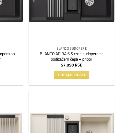
BLANCO SUDOPERE
opera sa
BLANCO ADIRA 6 S crna sudopera sa
r
podizačem čepa + pribor
57.990
RSD
DODAJ U KORPU
Dodaj
Dodaj
na
na
listu
listu
želja
želja