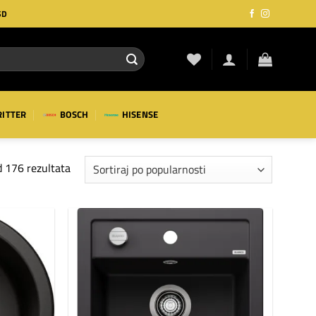
SD
RITTER
BOSCH
HISENSE
Sortirano
 176 rezultata
po
popularnosti
Dodaj
Dodaj
na
na
listu
listu
želja
želja