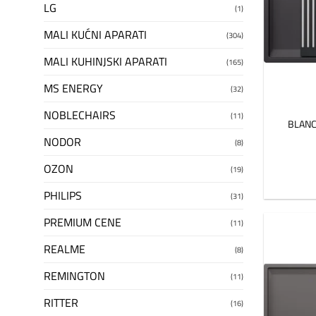
LG
(1)
MALI KUĆNI APARATI
(304)
MALI KUHINJSKI APARATI
(165)
MS ENERGY
(32)
NOBLECHAIRS
(11)
BLANCO
NODOR
(8)
OZON
(19)
PHILIPS
(31)
PREMIUM CENE
(11)
REALME
(8)
REMINGTON
(11)
RITTER
(16)