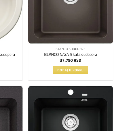
BLANCO SUDOPERE
sudopera
BLANCO NAYA 5 kafa sudopera
37.790
RSD
DODAJ U KORPU
Dodaj
Dodaj
na
na
listu
listu
želja
želja