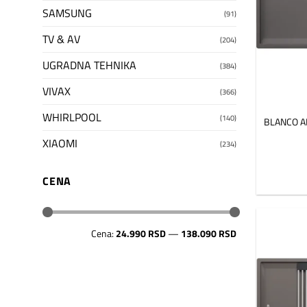
SAMSUNG
(91)
TV & AV
(204)
UGRADNA TEHNIKA
(384)
VIVAX
(366)
WHIRLPOOL
(140)
BLANCO AD
XIAOMI
(234)
CENA
Minimalna
Maksimalna
Cena:
24.990 RSD
—
138.090 RSD
cena
cena