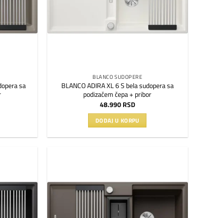
BLANCO SUDOPERE
dopera sa
BLANCO ADIRA XL 6 S bela sudopera sa
r
podizačem čepa + pribor
48.990
RSD
DODAJ U KORPU
Dodaj
Dodaj
na
na
listu
listu
želja
želja