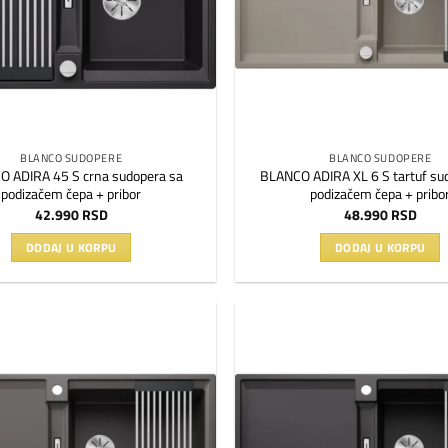
BLANCO SUDOPERE
BLANCO SUDOPERE
 ADIRA 45 S crna sudopera sa
BLANCO ADIRA XL 6 S tartuf su
podizačem čepa + pribor
podizačem čepa + pribo
42.990
RSD
48.990
RSD
DODAJ U KORPU
DODAJ U KORPU
Dodaj
na
listu
želja