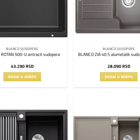
BLANCO SUDOPERE
BLANCO SUDOPERE
ROTAN 500-U antracit sudopera
BLANCO ZIA 40 S alumetalik sudo
43.290
RSD
28.090
RSD
DODAJ U KORPU
DODAJ U KORPU
Dodaj
na
listu
želja