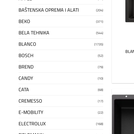
BAŠTENSKA OPREMA I ALATI
(204)
BEKO
(371)
BELA TEHNIKA
(544)
BLANCO
(1735)
BLAN
BOSCH
(52)
BREND
(79)
CANDY
(10)
CATA
(68)
CREMESSO
(17)
E-MOBILITY
(22)
ELECTROLUX
(168)