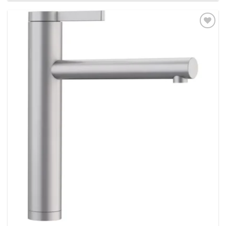
Dodaj
na
listu
želja