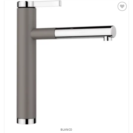
Dodaj
na
listu
želja
BLANCO