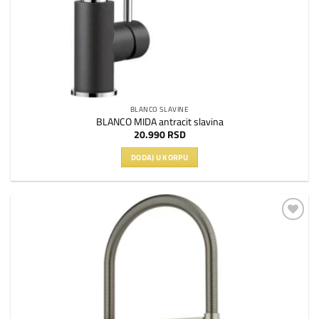
BLANCO SLAVINE
BLANCO MIDA antracit slavina
20.990
RSD
DODAJ U KORPU
Dodaj
na
listu
želja