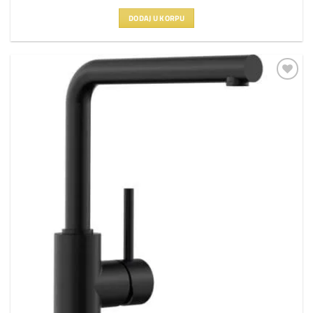
DODAJ U KORPU
Dodaj
na
listu
želja