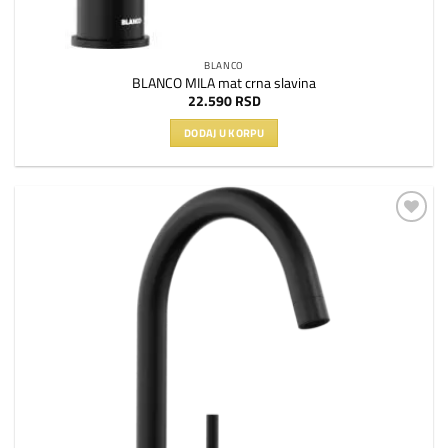
BLANCO
BLANCO MILA mat crna slavina
22.590
RSD
DODAJ U KORPU
Dodaj
na
listu
želja