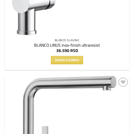
BLANCO SLAVINE
BLANCO LINUS inox-finish ultraresist
36.590
RSD
DODAJ U KORPU
Dodaj
na
listu
želja