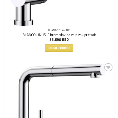
BLANCO SLAVINE
BLANCO LINUS-F hrom slavina za nizak pritisak
53.690
RSD
DODAJ U KORPU
Dodaj
na
listu
želja