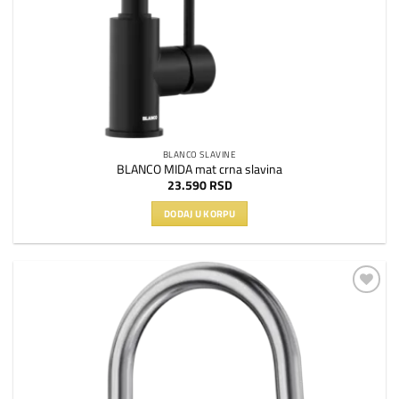
BLANCO SLAVINE
BLANCO MIDA mat crna slavina
23.590
RSD
DODAJ U KORPU
Dodaj
na
listu
želja