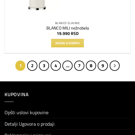
BLANCO SLAVINE
BLANCO MILI nežnobela
19.990
RSD
DODAJ U KORPU
1
2
3
4
…
7
8
9
KUPOVINA
Opšti uslovi kupovine
Detalji Ugovora o prodaji