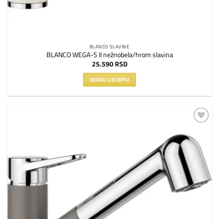
BLANCO SLAVINE
BLANCO WEGA-S II nežnobela/hrom slavina
25.590
RSD
DODAJ U KORPU
Dodaj
na
listu
želja