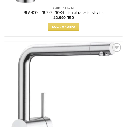
BLANCO SLAVINE
BLANCO LINUS-S INOX-finish ultraresist slavina
42.990
RSD
DODAJ U KORPU
Dodaj
na
listu
želja