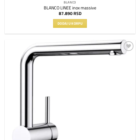
BLANCO
BLANCO LINEE inox massive
87.890
RSD
DODAJ U KORPU
Dodaj
na
listu
želja