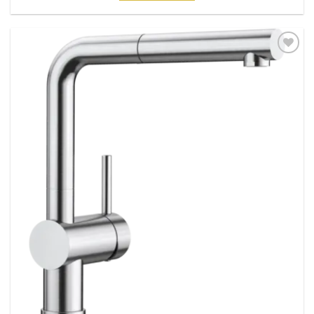
Dodaj
na
listu
želja