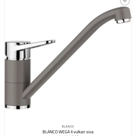
Dodaj
na
listu
želja
BLANCO
BLANCO WEGA II vulkan siva