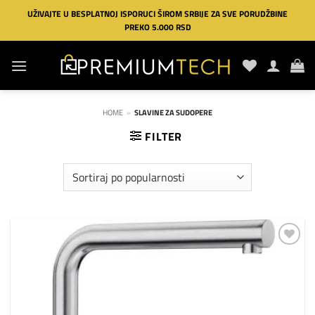
Preskoči
UŽIVAJTE U BESPLATNOJ ISPORUCI ŠIROM SRBIJE ZA SVE PORUDŽBINE
na
PREKO 5.000 RSD
sadržaj
HOME
»
SLAVINE ZA SUDOPERE
FILTER
Dodaj
na
listu
želja