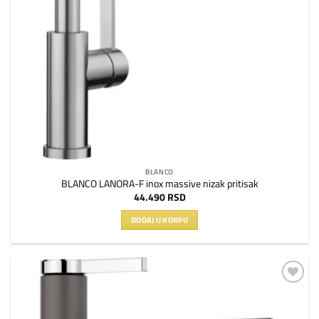
BLANCO
BLANCO LANORA-F inox massive nizak pritisak
44.490
RSD
DODAJ U KORPU
Dodaj
na
listu