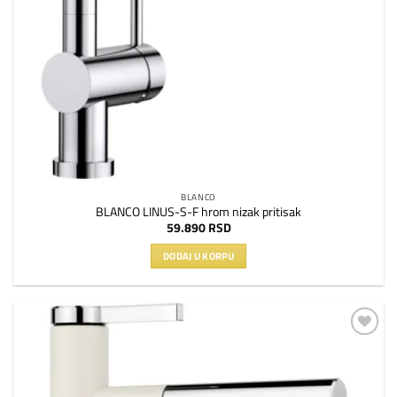
BLANCO
BLANCO LINUS-S-F hrom nizak pritisak
59.890
RSD
DODAJ U KORPU
Dodaj
na
listu
želja