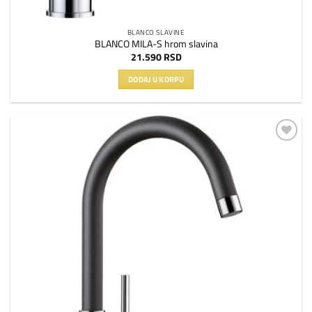
BLANCO SLAVINE
BLANCO MILA-S hrom slavina
21.590
RSD
DODAJ U KORPU
Dodaj
na
listu
želja