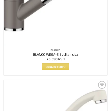
BLANCO
BLANCO WEGA-S II vulkan siva
25.590
RSD
DODAJ U KORPU
Dodaj
na
listu
želja