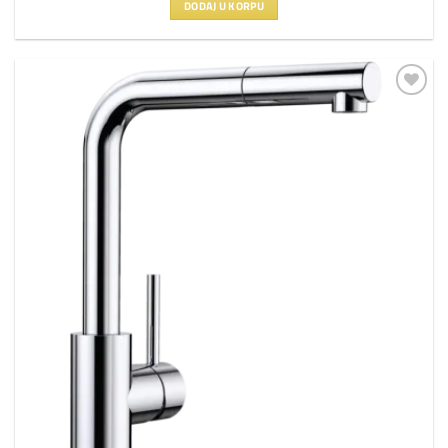
DODAJ U KORPU
Dodaj
na
listu
želja