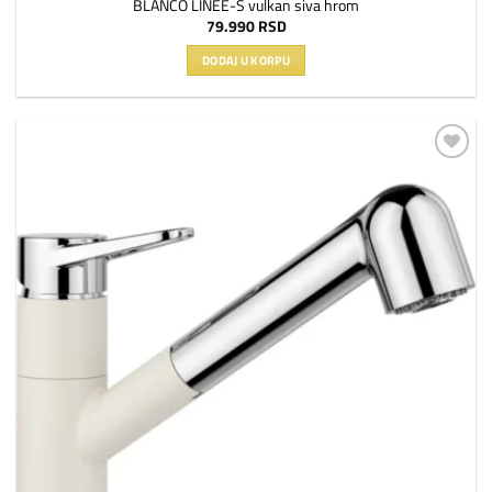
BLANCO LINEE-S vulkan siva hrom
79.990
RSD
DODAJ U KORPU
Dodaj
na
listu
želja