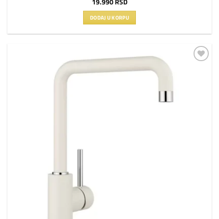
19.990
RSD
DODAJ U KORPU
Dodaj
na
listu
želja