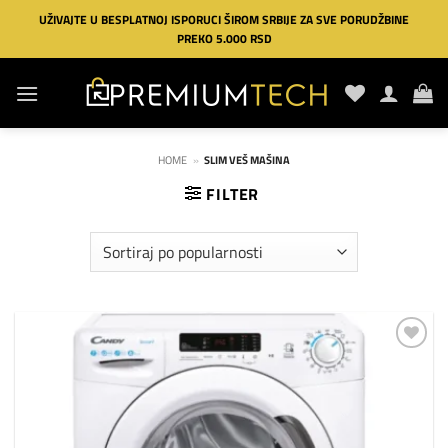
Preskoči
UŽIVAJTE U BESPLATNOJ ISPORUCI ŠIROM SRBIJE ZA SVE PORUDŽBINE
na
PREKO 5.000 RSD
sadržaj
HOME
»
SLIM VEŠ MAŠINA
FILTER
Dodaj
na
listu
želja