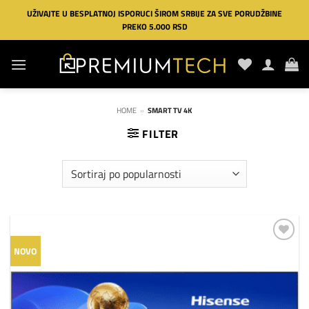
Preskoči
UŽIVAJTE U BESPLATNOJ ISPORUCI ŠIROM SRBIJE ZA SVE PORUDŽBINE
na
PREKO 5.000 RSD
sadržaj
HOME
»
SMART TV 4K
FILTER
Dodaj
NOVO
na
listu
želja