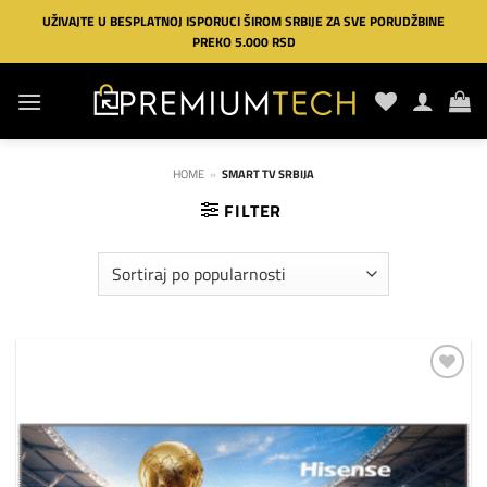
Preskoči
UŽIVAJTE U BESPLATNOJ ISPORUCI ŠIROM SRBIJE ZA SVE PORUDŽBINE
na
PREKO 5.000 RSD
sadržaj
HOME
»
SMART TV SRBIJA
FILTER
Dodaj
na
listu
želja