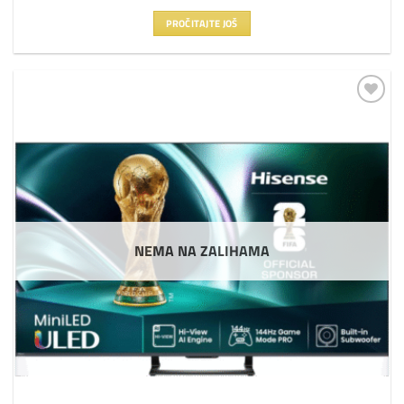
PROČITAJTE JOŠ
Dodaj
na
listu
želja
NEMA NA ZALIHAMA