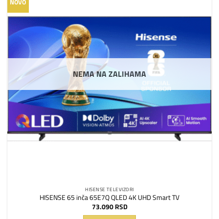
Dodaj
NOVO
na
listu
želja
NEMA NA ZALIHAMA
HISENSE TELEVIZORI
HISENSE 65 inča 65E7Q QLED 4K UHD Smart TV
73.090
RSD