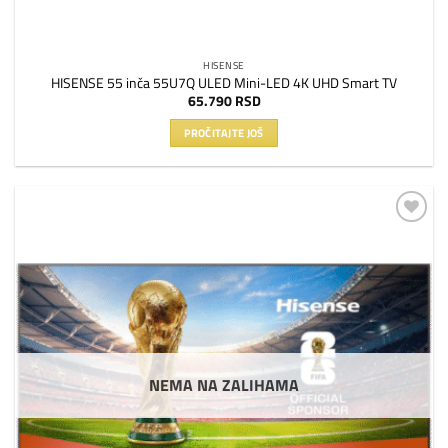
HISENSE
HISENSE 55 inča 55U7Q ULED Mini-LED 4K UHD Smart TV
65.790
RSD
PROČITAJTE JOŠ
Dodaj
na
listu
želja
NEMA NA ZALIHAMA