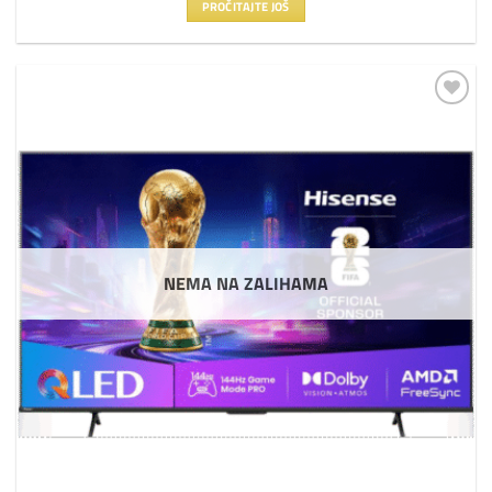
PROČITAJTE JOŠ
Dodaj
na
listu
želja
NEMA NA ZALIHAMA