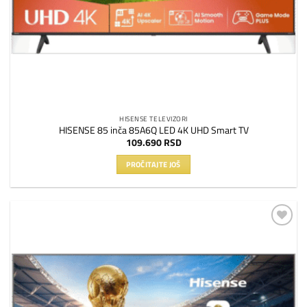
HISENSE TELEVIZORI
HISENSE 85 inča 85A6Q LED 4K UHD Smart TV
109.690
RSD
PROČITAJTE JOŠ
Dodaj
na
listu
želja