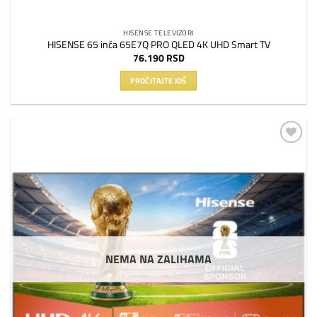
HISENSE TELEVIZORI
HISENSE 65 inča 65E7Q PRO QLED 4K UHD Smart TV
76.190
RSD
PROČITAJTE JOŠ
Dodaj
na
listu
želja
NEMA NA ZALIHAMA