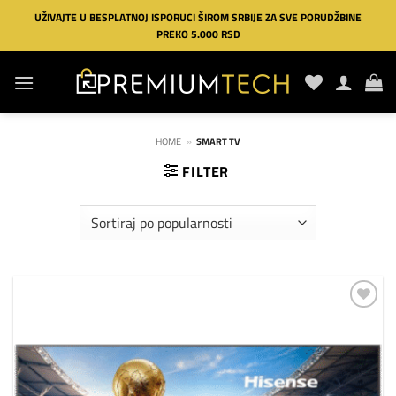
Preskoči
UŽIVAJTE U BESPLATNOJ ISPORUCI ŠIROM SRBIJE ZA SVE PORUDŽBINE
na
PREKO 5.000 RSD
sadržaj
HOME
»
SMART TV
FILTER
Dodaj
na
listu
želja