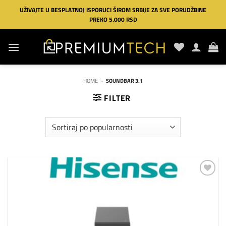
Preskoči
UŽIVAJTE U BESPLATNOJ ISPORUCI ŠIROM SRBIJE ZA SVE PORUDŽBINE
na
PREKO 5.000 RSD
sadržaj
HOME
»
SOUNDBAR 3.1
FILTER
Dodaj
na
listu
želja