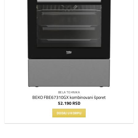
BELA TEHNIKA
BEKO FBE67310GX kombinovani šporet
52.190
RSD
DODAJ U KORPU