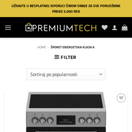
Preskoči
UŽIVAJTE U BESPLATNOJ ISPORUCI ŠIROM SRBIJE ZA SVE PORUDŽBINE
na
PREKO 5.000 RSD
sadržaj
HOME
»
ŠPORET ENERGETSKA KLASA A
FILTER
Dodaj
na
listu
želja