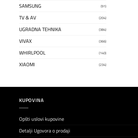
SAMSUNG
(91)
TV & AV
(204)
UGRADNA TEHNIKA
(384)
VIVAX
(366)
WHIRLPOOL
(140)
XIAOMI
(234)
KUPOVINA
Opšti uslovi kupovine
Detalji Ugovora o prodaji