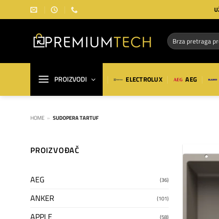
Preskoči
U
na
sadržaj
Pretraga
za:
PROIZVODI
ELECTROLUX
AEG
HOME
»
SUDOPERA TARTUF
PROIZVOĐAČ
AEG
(36)
ANKER
(101)
APPLE
(58)