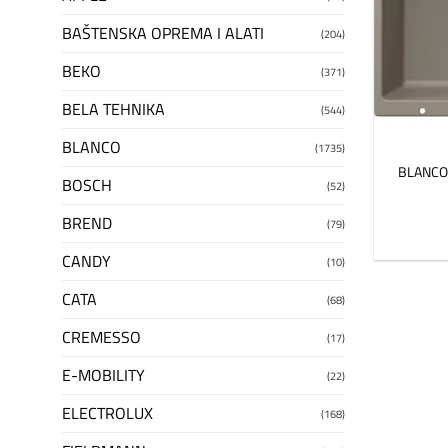
BAŠTENSKA OPREMA I ALATI
(204)
BEKO
(371)
BELA TEHNIKA
(544)
BLANCO
(1735)
BLANCO 
BOSCH
(52)
BREND
(79)
CANDY
(10)
CATA
(68)
CREMESSO
(17)
E-MOBILITY
(22)
ELECTROLUX
(168)