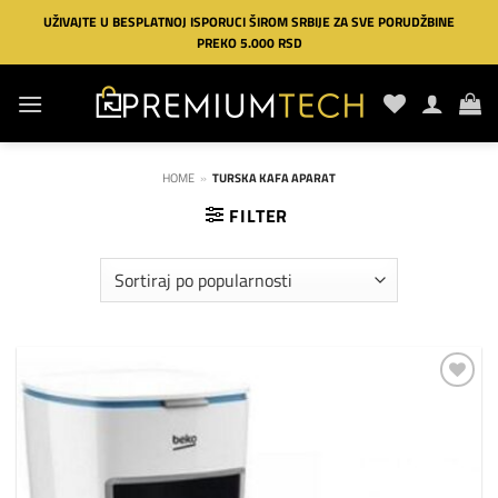
Preskoči
UŽIVAJTE U BESPLATNOJ ISPORUCI ŠIROM SRBIJE ZA SVE PORUDŽBINE
na
PREKO 5.000 RSD
sadržaj
HOME
»
TURSKA KAFA APARAT
FILTER
Dodaj
na
listu
želja