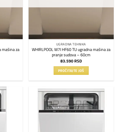
UGRADNA TEHNIKA
 mašina za
WHIRLPOOL W7I HF60 TU ugradna mašina za
pranje sudova – 60cm
83.590
RSD
PROČITAJTE JOŠ
Dodaj
Dodaj
na
na
listu
listu
želja
želja