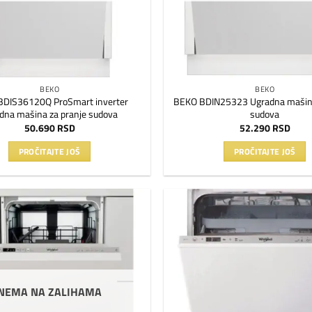
BEKO
BEKO
DIS36120Q ProSmart inverter
BEKO BDIN25323 Ugradna mašina
dna mašina za pranje sudova
sudova
50.690
RSD
52.290
RSD
PROČITAJTE JOŠ
PROČITAJTE JOŠ
Dodaj
na
listu
želja
NEMA NA ZALIHAMA