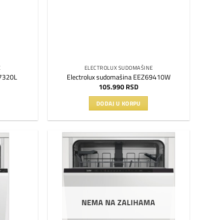
E
ELECTROLUX SUDOMAŠINE
47320L
Electrolux sudomašina EEZ69410W
105.990
RSD
DODAJ U KORPU
Dodaj
Dodaj
na
na
listu
listu
želja
želja
NEMA NA ZALIHAMA