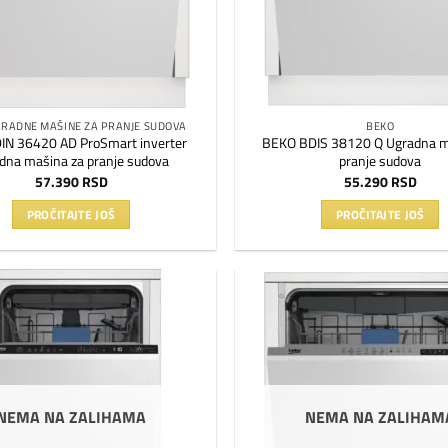
GRADNE MAŠINE ZA PRANJE SUDOVA
BEKO
IN 36420 AD ProSmart inverter
BEKO BDIS 38120 Q Ugradna m
dna mašina za pranje sudova
pranje sudova
57.390
RSD
55.290
RSD
PROČITAJTE JOŠ
PROČITAJTE JOŠ
Dodaj
na
listu
želja
NEMA NA ZALIHAMA
NEMA NA ZALIHAM