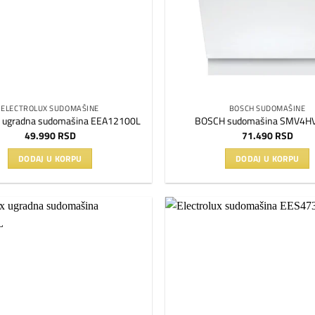
ELECTROLUX SUDOMAŠINE
BOSCH SUDOMAŠINE
ux ugradna sudomašina EEA12100L
BOSCH sudomašina SMV4H
49.990
RSD
71.490
RSD
DODAJ U KORPU
DODAJ U KORPU
Dodaj
na
listu
želja