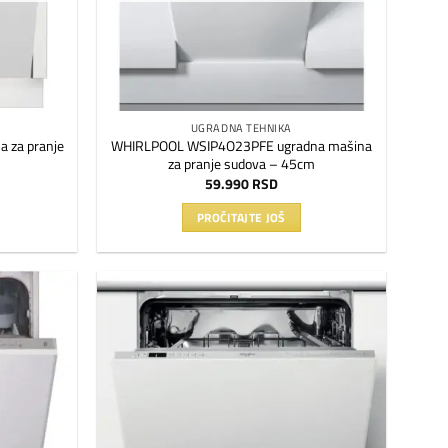
UGRADNA TEHNIKA
 za pranje
WHIRLPOOL WSIP4O23PFE ugradna mašina
za pranje sudova – 45cm
59.990
RSD
PROČITAJTE JOŠ
Dodaj
Dodaj
na
na
listu
listu
želja
želja