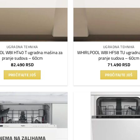
UGRADNA TEHNIKA
UGRADNA TEHNIKA
L W8I HT40 T ugradna mašina za
WHIRLPOOL W8I HF58 TU ugradna
pranje sudova – 60cm
pranje sudova – 60cm
82.490
RSD
71.490
RSD
PROČITAJTE JOŠ
PROČITAJTE JOŠ
Dodaj
na
listu
želja
NEMA NA ZALIHAMA