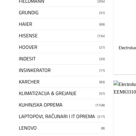
FIELDMANN
(204)
GRUNDIG
(31)
HAIER
(69)
HISENSE
(134)
HOOVER
Electrol
(21)
INDESIT
(20)
INSINKERATOR
(17)
KARCHER
(83)
KLIMATIZACIJA & GREJANJE
(57)
KUHINJSKA OPREMA
(1748)
LAPTOPOVI, RAČUNARI I IT OPREMA
(217)
LENOVO
(8)