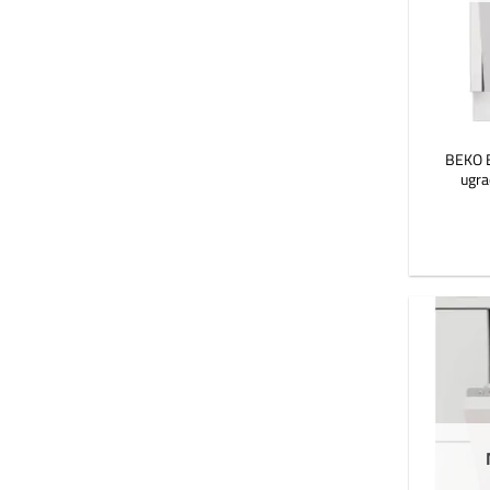
BEKO B
ugra