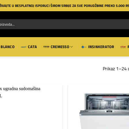
ŽIVAJTE U BESPLATNOJ ISPORUCI ŠIROM SRBIJE ZA SVE PORUDŽBINE PREKO 5.000 R
BLANCO
CATA
CREMESSO
INSINKERATOR
Prikaz 1–24 
Dodaj
na
listu
želja