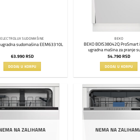
ELECTROLUX SUDOMAŠINE
BEKO
BEKO BDIS38042Q ProSmart i
ux ugradna sudomašina EEM63310L
ugradna mašina za pranje s
63.990
RSD
54.790
RSD
DODAJ U KORPU
DODAJ U KORPU
Dodaj
na
listu
želja
NEMA NA ZALIHAMA
NEMA NA ZALIHAM