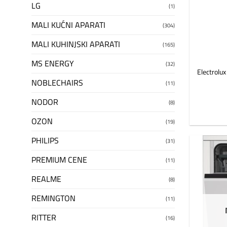
LG
(1)
MALI KUĆNI APARATI
(304)
MALI KUHINJSKI APARATI
(165)
MS ENERGY
(32)
Electrol
NOBLECHAIRS
(11)
NODOR
(8)
OZON
(19)
PHILIPS
(31)
PREMIUM CENE
(11)
REALME
(8)
REMINGTON
(11)
RITTER
(16)