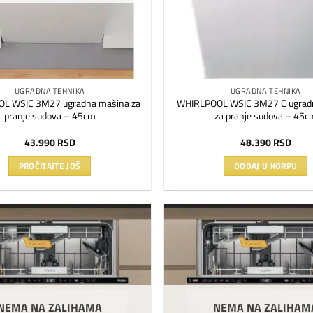
UGRADNA TEHNIKA
UGRADNA TEHNIKA
L WSIC 3M27 ugradna mašina za
WHIRLPOOL WSIC 3M27 C ugrad
pranje sudova – 45cm
za pranje sudova – 45c
43.990
RSD
48.390
RSD
PROČITAJTE JOŠ
DODAJ U KORPU
Dodaj
na
listu
želja
NEMA NA ZALIHAMA
NEMA NA ZALIHAM