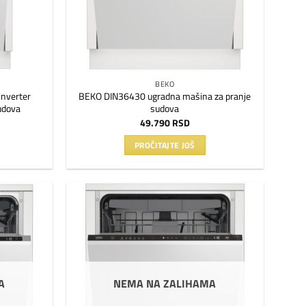
BEKO
nverter
BEKO DIN36430 ugradna mašina za pranje
udova
sudova
49.790
RSD
PROČITAJTE JOŠ
Dodaj
Dodaj
na
na
listu
listu
želja
želja
A
NEMA NA ZALIHAMA