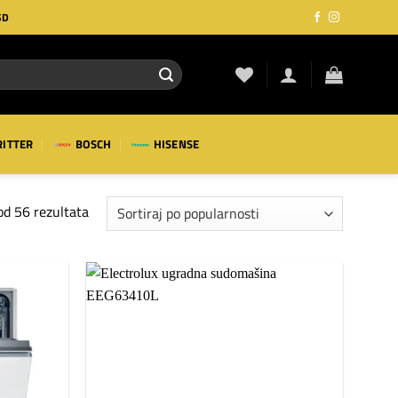
SD
RITTER
BOSCH
HISENSE
Sortirano
od 56 rezultata
po
popularnosti
Dodaj
Dodaj
na
na
listu
listu
želja
želja