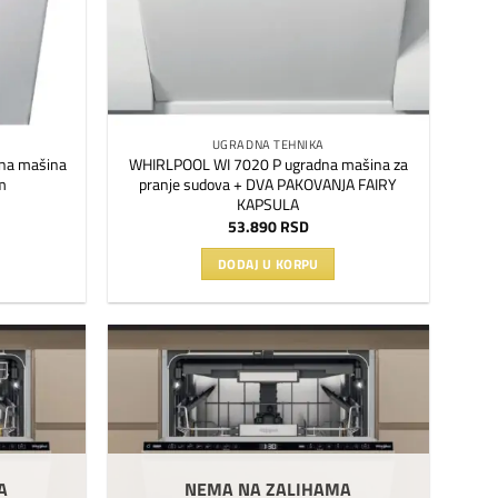
UGRADNA TEHNIKA
na mašina
WHIRLPOOL WI 7020 P ugradna mašina za
m
pranje sudova + DVA PAKOVANJA FAIRY
KAPSULA
53.890
RSD
DODAJ U KORPU
Dodaj
Dodaj
na
na
listu
listu
želja
želja
A
NEMA NA ZALIHAMA