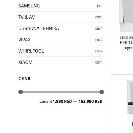
SAMSUNG
(91)
TV & AV
(204)
UGRADNA TEHNIKA
(384)
BEKO U
VIVAX
(366)
BEKO D
ugra
WHIRLPOOL
(140)
XIAOMI
(234)
CENA
Minimalna
Maksimalna
Cena:
41.990 RSD
—
162.990 RSD
cena
cena