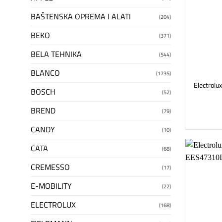
BAŠTENSKA OPREMA I ALATI
(204)
BEKO
(371)
BELA TEHNIKA
(544)
BLANCO
(1735)
Electrol
BOSCH
(52)
BREND
(79)
CANDY
(10)
CATA
(68)
CREMESSO
(17)
E-MOBILITY
(22)
ELECTROLUX
(168)