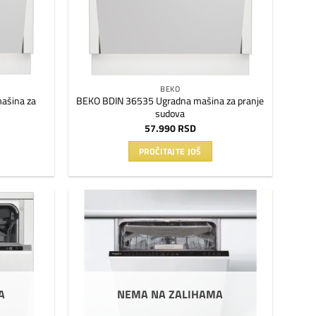
BEKO
ašina za
BEKO BDIN 36535 Ugradna mašina za pranje
sudova
57.990
RSD
PROČITAJTE JOŠ
Dodaj
Dodaj
na
na
listu
listu
želja
želja
A
NEMA NA ZALIHAMA