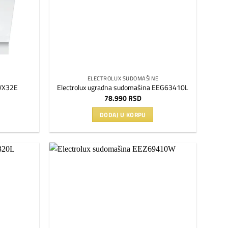
ELECTROLUX SUDOMAŠINE
VX32E
Electrolux ugradna sudomašina EEG63410L
78.990
RSD
DODAJ U KORPU
Dodaj
Dodaj
na
na
listu
listu
želja
želja