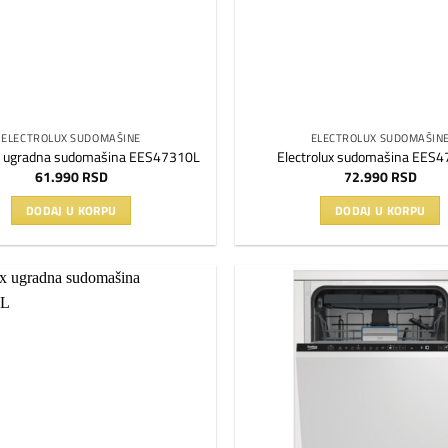
ELECTROLUX SUDOMAŠINE
ELECTROLUX SUDOMAŠIN
ux ugradna sudomašina EES47310L
Electrolux sudomašina EES
61.990
RSD
72.990
RSD
DODAJ U KORPU
DODAJ U KORPU
Dodaj
na
listu
želja