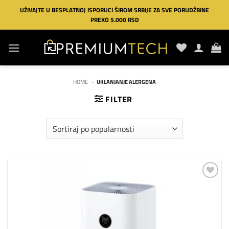
Preskoči
UŽIVAJTE U BESPLATNOJ ISPORUCI ŠIROM SRBIJE ZA SVE PORUDŽBINE
na
PREKO 5.000 RSD
sadržaj
HOME
»
UKLANJANJE ALERGENA
FILTER
Dodaj
na
listu
želja