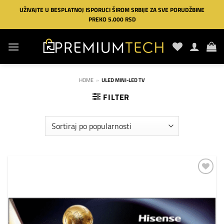
Preskoči
UŽIVAJTE U BESPLATNOJ ISPORUCI ŠIROM SRBIJE ZA SVE PORUDŽBINE
na
PREKO 5.000 RSD
sadržaj
HOME
»
ULED MINI-LED TV
FILTER
Dodaj
na
listu
želja