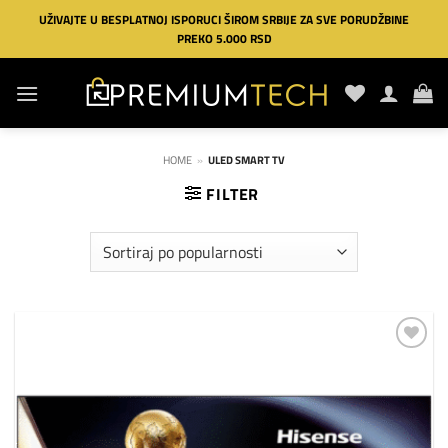
Preskoči
UŽIVAJTE U BESPLATNOJ ISPORUCI ŠIROM SRBIJE ZA SVE PORUDŽBINE
na
PREKO 5.000 RSD
sadržaj
HOME
»
ULED SMART TV
FILTER
Dodaj
na
listu
želja