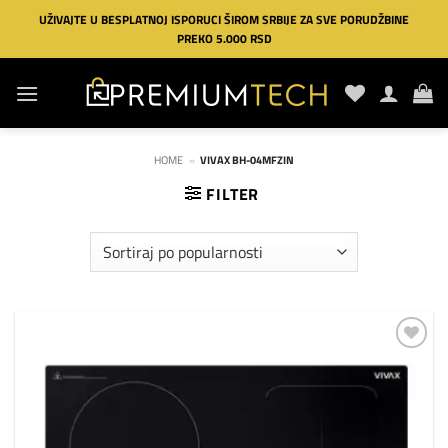
Preskoči
UŽIVAJTE U BESPLATNOJ ISPORUCI ŠIROM SRBIJE ZA SVE PORUDŽBINE
na
PREKO 5.000 RSD
sadržaj
HOME
»
VIVAX BH-04MFZIN
FILTER
Dodaj
na
listu
želja