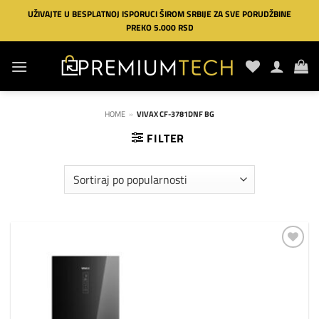
Preskoči
UŽIVAJTE U BESPLATNOJ ISPORUCI ŠIROM SRBIJE ZA SVE PORUDŽBINE
na
PREKO 5.000 RSD
sadržaj
HOME
»
VIVAX CF-3781DNF BG
FILTER
Dodaj
na
listu
želja