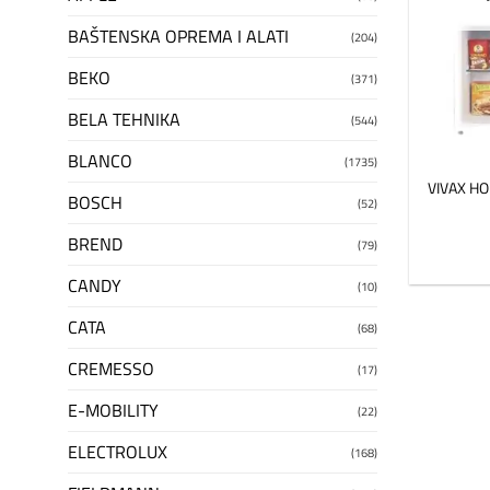
BAŠTENSKA OPREMA I ALATI
(204)
BEKO
(371)
BELA TEHNIKA
(544)
BLANCO
(1735)
VIVAX HOM
BOSCH
(52)
BREND
(79)
CANDY
(10)
CATA
(68)
CREMESSO
(17)
E-MOBILITY
(22)
ELECTROLUX
(168)