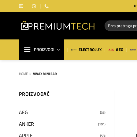
Preskoči
U
na
sadržaj
Pretraga
za:
PROIZVODI
ELECTROLUX
AEG
HOME
»
VIVAX MINI BAR
PROIZVOĐAČ
AEG
(36)
ANKER
(101)
APPLE
(58)