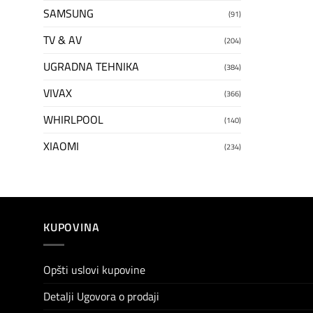
SAMSUNG
(91)
TV & AV
(204)
UGRADNA TEHNIKA
(384)
VIVAX
(366)
WHIRLPOOL
(140)
XIAOMI
(234)
KUPOVINA
Opšti uslovi kupovine
Detalji Ugovora o prodaji