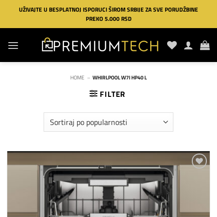
Preskoči
UŽIVAJTE U BESPLATNOJ ISPORUCI ŠIROM SRBIJE ZA SVE PORUDŽBINE
na
PREKO 5.000 RSD
sadržaj
HOME
»
WHIRLPOOL W7I HP40 L
FILTER
Dodaj
na
listu
želja