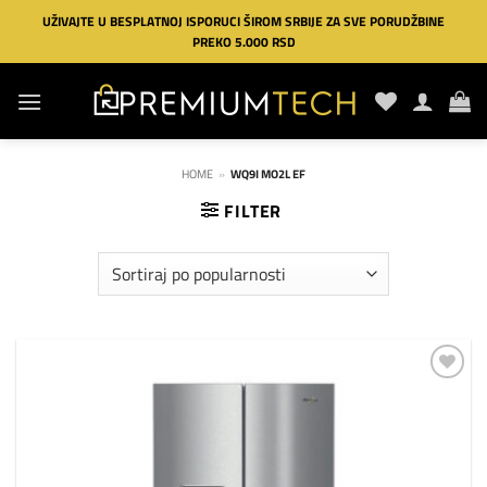
Preskoči
UŽIVAJTE U BESPLATNOJ ISPORUCI ŠIROM SRBIJE ZA SVE PORUDŽBINE
na
PREKO 5.000 RSD
sadržaj
HOME
»
WQ9I MO2L EF
FILTER
Dodaj
na
listu
želja