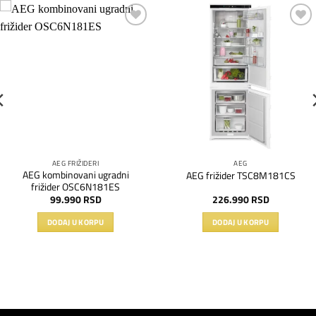
Dodaj
Dodaj
na
na
listu
listu
želja
želja
AEG FRIŽIDERI
AEG
AEG kombinovani ugradni
AEG frižider TSC8M181CS
frižider OSC6N181ES
99.990
RSD
226.990
RSD
DODAJ U KORPU
DODAJ U KORPU