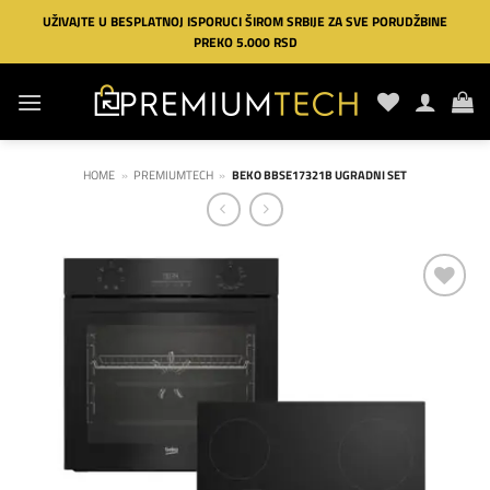
Preskoči
UŽIVAJTE U BESPLATNOJ ISPORUCI ŠIROM SRBIJE ZA SVE PORUDŽBINE
na
PREKO 5.000 RSD
sadržaj
HOME
»
PREMIUMTECH
»
BEKO BBSE17321B UGRADNI SET
Dodaj
na
listu
želja