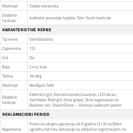
Materijal
Staklo-keramika
Dodatne
Indikator preostale toplote, Slim Touch kontrole
funkcije
KARAKTERISTIKE RERNE
Tip rerne
Ventilatorska
Zapremina
72l
Gril
Da
Boja
Crna, Inox
Težina
36.9kg
Materijal
Nerđajući čelik
Električni gril, Konvencionalno kuvanje, LED ekran,
Dodatne
Ventilator, Mali gril, Donji grejač, Brzo zagrevanje sa
funkcije
Booster-om, SteamShine – čišćenje vodenom parom
REKLAMACIONI PERIOD
Pravo na ukupnu garanciju od 5 godina (2+3) na Beko
Napomena
ugradnu tehniku ostvaruje se isključivo registracijom na