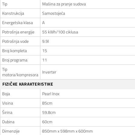
Tip
Mašina za pranje sudova
Konstrukcija
Samostojeća
Energetska klasa
A
Potrošnja energije
55 kWh/100 ciklusa
Potrošnja vode
9.9l
Broj kompleta
15
Broj programa
11
Tip
Inverter
motora/kompresora
FIZIČKE KARAKTERISTIKE
Boja
Pearl Inox
Visina
85cm
Širina
59.8cm
Dubina
60cm
Dimenzije
850mm x 598mm x 600mm