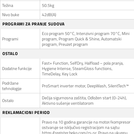
Težina
50.5kg
Nivo buke
42dB(A)
PROGRAMI ZA PRANJE SUDOVA
Eco program 50°C, Intenzivni program 70°C, Mini
Programi
program, Program Quick & Shine, Automatski
program, Preuzet program
OSTALO
Fast+ Function, SelfDry, Halfload – pola pranja,
Dodatne funkcije
Hygiene Intense, SteamGloss functions,
TimeDelay, Key Lock
Podržane
ProSmart inverter motor, DeepWash, SilentTech™
tehnologije
Dečija sigurnosna zaštita, Odložen start (0-24h),
Ostalo
Aktivno sušenje ventilatorom
REKLAMACIONI PERIOD
Pravo na 10 godina garancije na motor/kompresor
ostvaruje se isključivo registracijom na sajtu:
https://register.beko.com/rs-sr, Pravo na ukupnu