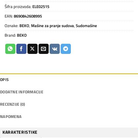
Šifra proizvoda:
ELE02515
EAN:
8690842608995
Oznake:
BEKO
,
Mašine za pranje sudova
,
Sudomašine
Brand:
BEKO
OPIS
DODATNE INFORMACIJE
RECENZIJE (0)
NAPOMENA
KARAKTERISTIKE