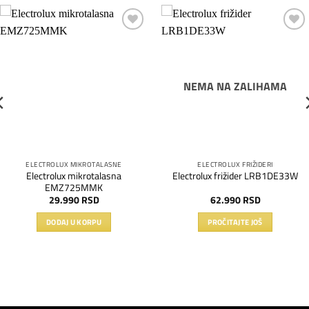
Dodaj
Dodaj
na
na
listu
listu
želja
želja
NEMA NA ZALIHAMA
ELECTROLUX MIKROTALASNE
ELECTROLUX FRIŽIDERI
Electrolux mikrotalasna
Electrolux frižider LRB1DE33W
EMZ725MMK
29.990
RSD
62.990
RSD
DODAJ U KORPU
PROČITAJTE JOŠ