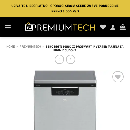
Preskoči
UŽIVAJTE U BESPLATNOJ ISPORUCI ŠIROM SRBIJE ZA SVE PORUDŽBINE
na
PREKO 5.000 RSD
sadržaj
HOME
»
PREMIUMTECH
»
BEKO BDFN 36560 XC PROSMART INVERTER MAŠINA ZA
PRANJE SUDOVA
Dodaj
na
listu
želja