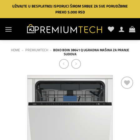
Preskoči
UŽIVAJTE U BESPLATNOJ ISPORUCI ŠIROM SRBIJE ZA SVE PORUDŽBINE
na
PREKO 5.000 RSD
sadržaj
HOME
»
PREMIUMTECH
»
BEKO BDIN 38641 Q UGRADNA MAŠINA ZA PRANJE
SUDOVA
Dodaj
na
listu
želja