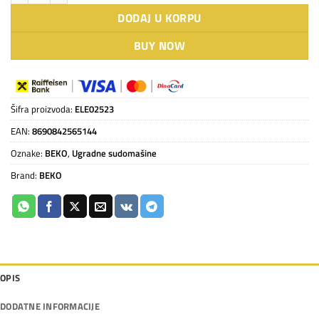
DODAJ U KORPU
BUY NOW
Šifra proizvoda:
ELE02523
EAN:
8690842565144
Oznake:
BEKO
,
Ugradne sudomašine
Brand:
BEKO
OPIS
DODATNE INFORMACIJE