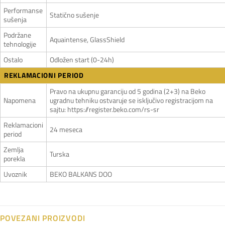
Performanse
Statično sušenje
sušenja
Podržane
Aquaintense, GlassShield
tehnologije
Ostalo
Odložen start (0-24h)
REKLAMACIONI PERIOD
Pravo na ukupnu garanciju od 5 godina (2+3) na Beko
Napomena
ugradnu tehniku ostvaruje se isključivo registracijom na
sajtu: https://register.beko.com/rs-sr
Reklamacioni
24 meseca
period
Zemlja
Turska
porekla
Uvoznik
BEKO BALKANS DOO
POVEZANI PROIZVODI