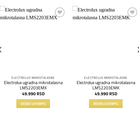
Dodaj
Dodaj
na
na
listu
listu
želja
želja
ELECTROLUX MIKROTALASNE
ELECTROLUX MIKROTALASNE
Electrolux ugradna mikrotalasna
Electrolux ugradna mikrotalasna
LMS2203EMX
LMS2203EMK
49.990
RSD
49.990
RSD
DODAJ U KORPU
DODAJ U KORPU