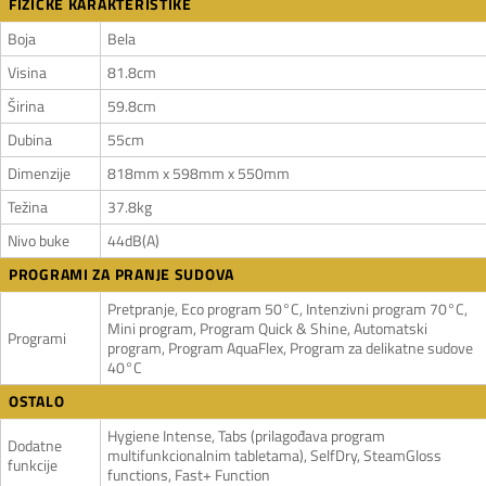
FIZIČKE KARAKTERISTIKE
Boja
Bela
Visina
81.8cm
Širina
59.8cm
Dubina
55cm
Dimenzije
818mm x 598mm x 550mm
Težina
37.8kg
Nivo buke
44dB(A)
PROGRAMI ZA PRANJE SUDOVA
Pretpranje, Eco program 50°C, Intenzivni program 70°C,
Mini program, Program Quick & Shine, Automatski
Programi
program, Program AquaFlex, Program za delikatne sudove
40°C
OSTALO
Hygiene Intense, Tabs (prilagođava program
Dodatne
multifunkcionalnim tabletama), SelfDry, SteamGloss
funkcije
functions, Fast+ Function