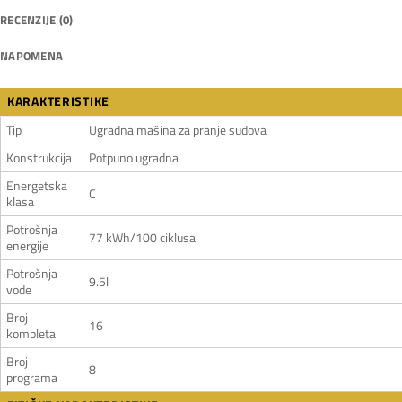
RECENZIJE (0)
NAPOMENA
KARAKTERISTIKE
Tip
Ugradna mašina za pranje sudova
Konstrukcija
Potpuno ugradna
Energetska
C
klasa
Potrošnja
77 kWh/100 ciklusa
energije
Potrošnja
9.5l
vode
Broj
16
kompleta
Broj
8
programa