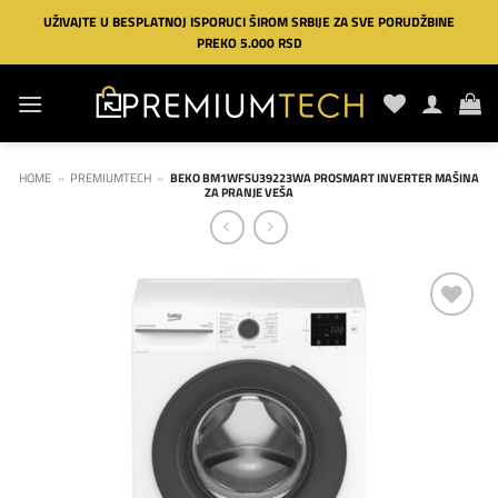
Preskoči
UŽIVAJTE U BESPLATNOJ ISPORUCI ŠIROM SRBIJE ZA SVE PORUDŽBINE
na
PREKO 5.000 RSD
sadržaj
HOME
»
PREMIUMTECH
»
BEKO BM1WFSU39223WA PROSMART INVERTER MAŠINA
ZA PRANJE VEŠA
Dodaj
na
listu
želja