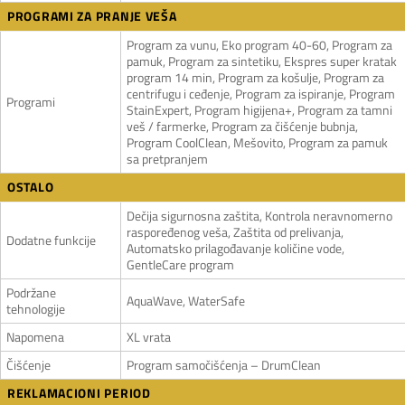
PROGRAMI ZA PRANJE VEŠA
Program za vunu, Eko program 40-60, Program za
pamuk, Program za sintetiku, Ekspres super kratak
program 14 min, Program za košulje, Program za
centrifugu i ceđenje, Program za ispiranje, Program
Programi
StainExpert, Program higijena+, Program za tamni
veš / farmerke, Program za čišćenje bubnja,
Program CoolClean, Mešovito, Program za pamuk
sa pretpranjem
OSTALO
Dečija sigurnosna zaštita, Kontrola neravnomerno
raspoređenog veša, Zaštita od prelivanja,
Dodatne funkcije
Automatsko prilagođavanje količine vode,
GentleCare program
Podržane
AquaWave, WaterSafe
tehnologije
Napomena
XL vrata
Čišćenje
Program samočišćenja – DrumClean
REKLAMACIONI PERIOD