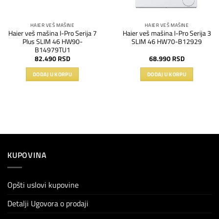
HAIER VEŠ MAŠINE
HAIER VEŠ MAŠINE
Haier veš mašina I-Pro Serija 7
Haier veš mašina I-Pro Serija 3
Plus SLIM 46 HW90-
SLIM 46 HW70-B12929
B14979TU1
82.490
RSD
68.990
RSD
DODAJ U KORPU
DODAJ U KORPU
KUPOVINA
Opšti uslovi kupovine
Detalji Ugovora o prodaji