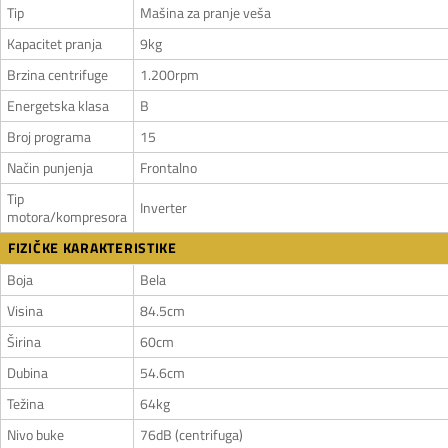
Tip
Mašina za pranje veša
Kapacitet pranja
9kg
Brzina centrifuge
1.200rpm
Energetska klasa
B
Broj programa
15
Način punjenja
Frontalno
Tip
Inverter
motora/kompresora
FIZIČKE KARAKTERISTIKE
Boja
Bela
Visina
84.5cm
Širina
60cm
Dubina
54.6cm
Težina
64kg
Nivo buke
76dB (centrifuga)