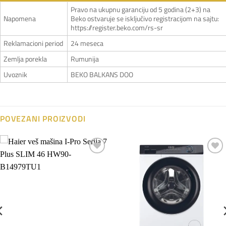
Pravo na ukupnu garanciju od 5 godina (2+3) na
Napomena
Beko ostvaruje se isključivo registracijom na sajtu:
https://register.beko.com/rs-sr
Reklamacioni period
24 meseca
Zemlja porekla
Rumunija
Uvoznik
BEKO BALKANS DOO
POVEZANI PROIZVODI
Dodaj
Dodaj
na
na
listu
listu
želja
želja