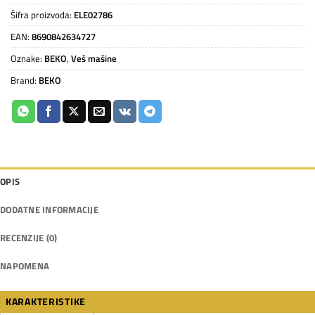
Šifra proizvoda:
ELE02786
EAN:
8690842634727
Oznake:
BEKO
,
Veš mašine
Brand:
BEKO
OPIS
DODATNE INFORMACIJE
RECENZIJE (0)
NAPOMENA
KARAKTERISTIKE