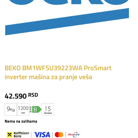
BEKO BM1WFSU39223WA ProSmart
inverter mašina za pranje veša
42.590
RSD
Nema na zalihama