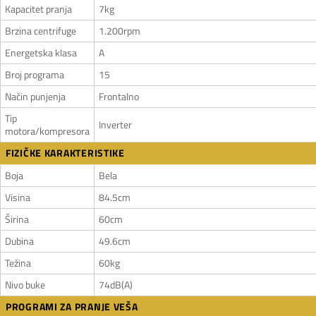
Kapacitet pranja
7kg
Brzina centrifuge
1.200rpm
Energetska klasa
A
Broj programa
15
Način punjenja
Frontalno
Tip
Inverter
motora/kompresora
FIZIČKE KARAKTERISTIKE
Boja
Bela
Visina
84.5cm
Širina
60cm
Dubina
49.6cm
Težina
60kg
Nivo buke
74dB(A)
PROGRAMI ZA PRANJE VEŠA