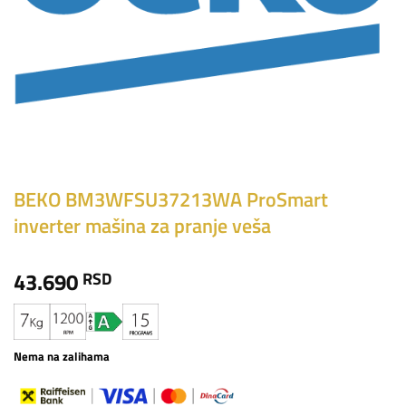
BEKO BM3WFSU37213WA ProSmart
inverter mašina za pranje veša
43.690
RSD
Nema na zalihama