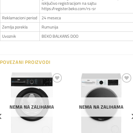
isključivo registracijom na sajtu:
https://register.beko.com/rs-sr
Reklamacioni period
24 meseca
Zemlja porekla
Rumunija
Uvoznik
BEKO BALKANS DOO
POVEZANI PROIZVODI
Dodaj
Dodaj
na
na
listu
listu
želja
želja
NEMA NA ZALIHAMA
NEMA NA ZALIHAMA