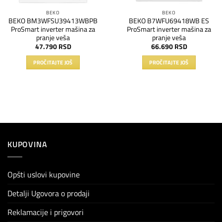
BEKO
BEKO
BEKO BM3WFSU39413WBPB
BEKO B7WFU69418WB ES
ProSmart inverter mašina za
ProSmart inverter mašina za
pranje veša
pranje veša
47.790
RSD
66.690
RSD
PROČITAJTE JOŠ
PROČITAJTE JOŠ
KUPOVINA
Opšti uslovi kupovine
Detalji Ugovora o prodaji
Reklamacije i prigovori