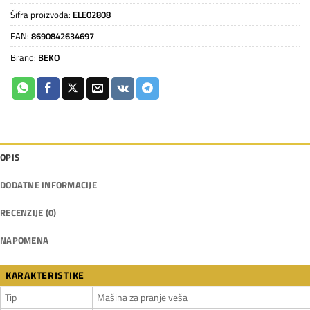
Šifra proizvoda:
ELE02808
EAN:
8690842634697
Brand:
BEKO
OPIS
DODATNE INFORMACIJE
RECENZIJE (0)
NAPOMENA
KARAKTERISTIKE
Tip
Mašina za pranje veša