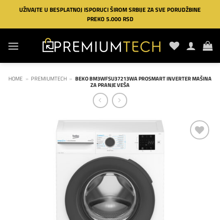
Preskoči
UŽIVAJTE U BESPLATNOJ ISPORUCI ŠIROM SRBIJE ZA SVE PORUDŽBINE
na
PREKO 5.000 RSD
sadržaj
HOME
»
PREMIUMTECH
»
BEKO BM3WFSU37213WA PROSMART INVERTER MAŠINA
ZA PRANJE VEŠA
Dodaj
na
listu
želja