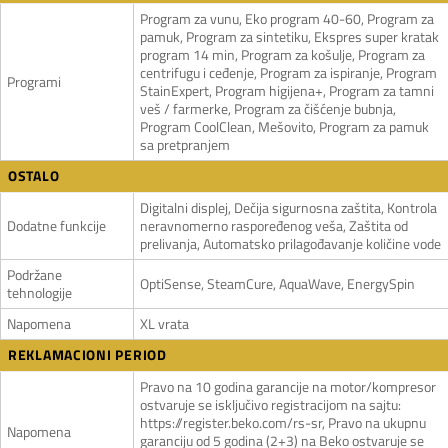
Program za vunu, Eko program 40-60, Program za
pamuk, Program za sintetiku, Ekspres super kratak
program 14 min, Program za košulje, Program za
centrifugu i ceđenje, Program za ispiranje, Program
Programi
StainExpert, Program higijena+, Program za tamni
veš / farmerke, Program za čišćenje bubnja,
Program CoolClean, Mešovito, Program za pamuk
sa pretpranjem
OSTALO
Digitalni displej, Dečija sigurnosna zaštita, Kontrola
Dodatne funkcije
neravnomerno raspoređenog veša, Zaštita od
prelivanja, Automatsko prilagođavanje količine vode
Podržane
OptiSense, SteamCure, AquaWave, EnergySpin
tehnologije
Napomena
XL vrata
REKLAMACIONI PERIOD
Pravo na 10 godina garancije na motor/kompresor
ostvaruje se isključivo registracijom na sajtu:
https://register.beko.com/rs-sr, Pravo na ukupnu
Napomena
garanciju od 5 godina (2+3) na Beko ostvaruje se