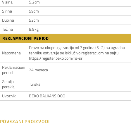
Visina
5.2cm
Širina
59cm
Dubina
52cm
Težina
8.9kg
REKLAMACIONI PERIOD
Pravo na ukupnu garanciju od 7 godina (5+2) na ugradnu
Napomena
tehniku ostvaruje se isključivo registracijom na sajtu:
https://register.beko.com/rs-sr
Reklamacioni
24 meseca
period
Zemlja
Turska
porekla
Uvoznik
BEKO BALKANS DOO
POVEZANI PROIZVODI