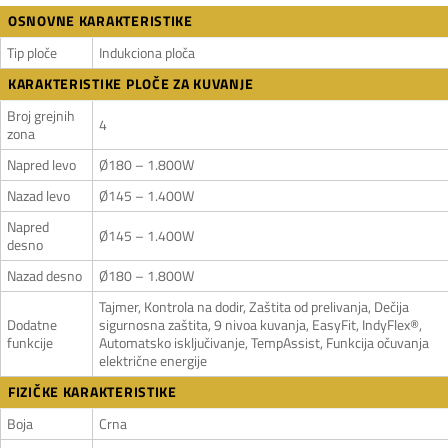
OSNOVNE KARAKTERISTIKE
Tip ploče
Indukciona ploča
KARAKTERISTIKE PLOČE ZA KUVANJE
Broj grejnih
4
zona
Napred levo
Ø180 – 1.800W
Nazad levo
Ø145 – 1.400W
Napred
Ø145 – 1.400W
desno
Nazad desno
Ø180 – 1.800W
Tajmer, Kontrola na dodir, Zaštita od prelivanja, Dečija
Dodatne
sigurnosna zaštita, 9 nivoa kuvanja, EasyFit, IndyFlex®,
funkcije
Automatsko isključivanje, TempAssist, Funkcija očuvanja
električne energije
FIZIČKE KARAKTERISTIKE
Boja
Crna