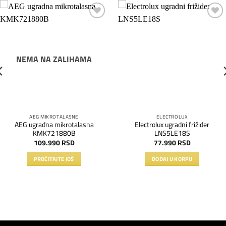
Dodaj
Dodaj
na
na
listu
listu
želja
želja
NEMA NA ZALIHAMA
AEG MIKROTALASNE
ELECTROLUX
AEG ugradna mikrotalasna
Electrolux ugradni frižider
KMK721880B
LNS5LE18S
109.990
RSD
77.990
RSD
PROČITAJTE JOŠ
DODAJ U KORPU