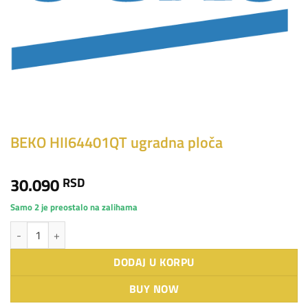
BEKO HII64401QT ugradna ploča
30.090
RSD
Samo 2 je preostalo na zalihama
BEKO HII64401QT ugradna ploča količina
DODAJ U KORPU
BUY NOW