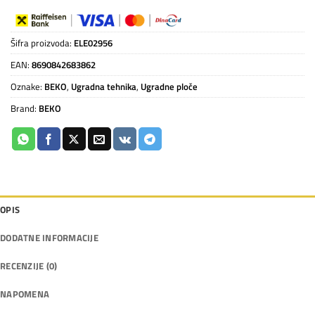
Šifra proizvoda:
ELE02956
EAN:
8690842683862
Oznake:
BEKO
,
Ugradna tehnika
,
Ugradne ploče
Brand:
BEKO
OPIS
DODATNE INFORMACIJE
RECENZIJE (0)
NAPOMENA